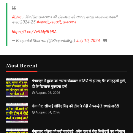
#Live
:- विकसित राजस्थान की संकल्पना को साकार करता जनकल्याणकारी
बजट 2024-25
#आपणो_अग्रणी_राजस्थान
https://t.co/Vv9My9Uj8A
— Bhajanlal Sharma (@BhajanlalBjp)
July 10, 2024
Most Recent
गंगाशहर में युवक का रास्ता रोककर लाठियों से हमला; पैर की हड्डी टूटी,
दो के खिलाफ मुकदमा दर्ज
August 06, 2026
बीकानेर: सीआई गोविंद सिंह की टीम ने रोही से पकड़े 3 स्थाई वारंटी
August 04, 2026
गंगाशहर पुलिस की बड़ी कार्रवाई; अवैध रूप से गैस सिलेंडरों का परिवहन