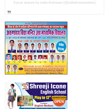
A post shared by india-firstnews (@indiafirstnewsbkn)