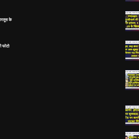
ारतूस के
ी फोटो