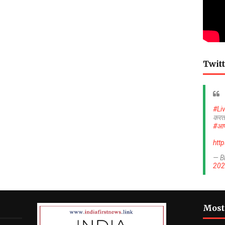
Twitt
#Li
करत
#आप
htt
— B
202
Most