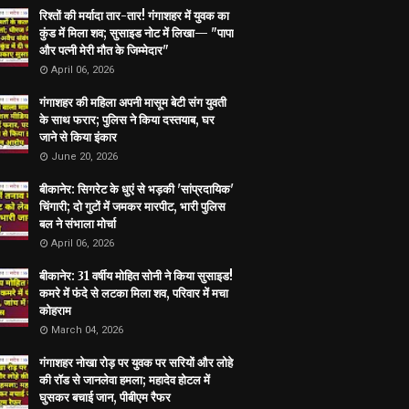
रिश्तों की मर्यादा तार-तार! गंगाशहर में युवक का
कुंड में मिला शव; सुसाइड नोट में लिखा— "पापा
और पत्नी मेरी मौत के जिम्मेदार"
April 06, 2026
गंगाशहर की महिला अपनी मासूम बेटी संग युवती
के साथ फरार; पुलिस ने किया दस्तयाब, घर
जाने से किया इंकार
June 20, 2026
बीकानेर: सिगरेट के धुएं से भड़की 'सांप्रदायिक'
चिंगारी; दो गुटों में जमकर मारपीट, भारी पुलिस
बल ने संभाला मोर्चा
April 06, 2026
बीकानेर: 31 वर्षीय मोहित सोनी ने किया सुसाइड!
कमरे में फंदे से लटका मिला शव, परिवार में मचा
कोहराम
March 04, 2026
गंगाशहर नोखा रोड़ पर युवक पर सरियों और लोहे
की रॉड से जानलेवा हमला; महादेव होटल में
घुसकर बचाई जान, पीबीएम रैफर