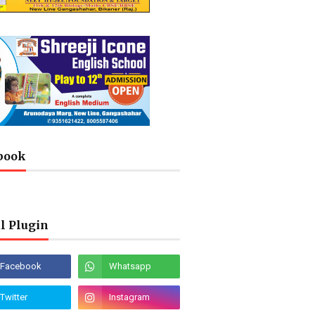
book
l Plugin