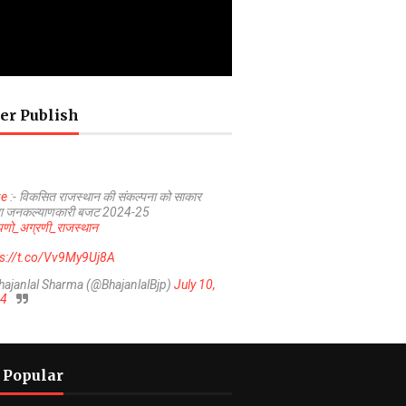
er Publish
ve
:- विकसित राजस्थान की संकल्पना को साकार
ा जनकल्याणकारी बजट 2024-25
णो_अग्रणी_राजस्थान
ps://t.co/Vv9My9Uj8A
hajanlal Sharma (@BhajanlalBjp)
July 10,
4
 Popular