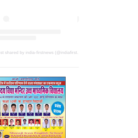
A post shared by india-firstnews (@indiafirstnewsbkn)