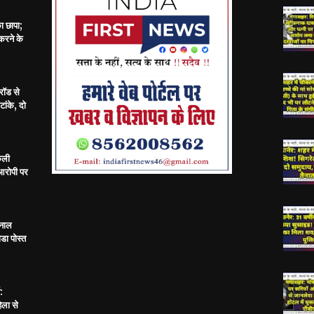
का छापा;
करने के
रॉड से
ांके, दो
केली
 आरोपी पर
 नाल
डा पोस्त
:
िला से