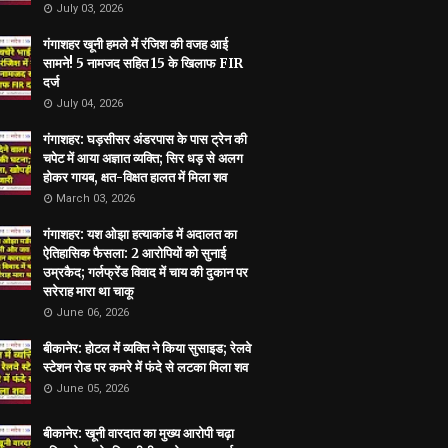
July 03, 2026
गंगाशहर खूनी हमले में रंजिश की वजह आई
सामने! 5 नामजद सहित 15 के खिलाफ FIR
दर्ज
July 04, 2026
गंगाशहर: घड़सीसर अंडरपास के पास ट्रेन की
चपेट में आया अज्ञात व्यक्ति; सिर धड़ से अलग
होकर गायब, क्षत-विक्षत हालत में मिला शव
March 03, 2026
गंगाशहर: यश ओझा हत्याकांड में अदालत का
ऐतिहासिक फैसला: 2 आरोपियों को सुनाई
उम्रकैद; गर्लफ्रेंड विवाद में चाय की दुकान पर
सरेराह मारा था चाकू
June 06, 2026
बीकानेर: होटल में व्यक्ति ने किया सुसाइड; रेलवे
स्टेशन रोड पर कमरे में फंदे से लटका मिला शव
June 05, 2026
बीकानेर: खूनी वारदात का मुख्य आरोपी चढ़ा