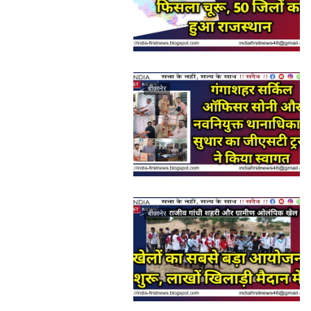
बीकानेर
बीकानेर