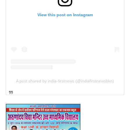
View this post on Instagram
A post shared by india-firstnews (@indiafirstnewsbkn)