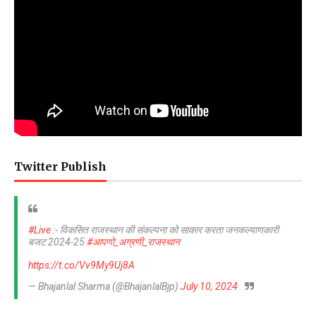
Twitter Publish
#Live
:- विकसित राजस्थान की संकल्पना को साकार करता जनकल्याणकारी
बजट 2024-25
#आपणो_अग्रणी_राजस्थान
https://t.co/Vv9My9Uj8A
— Bhajanlal Sharma (@BhajanlalBjp)
July 10, 2024