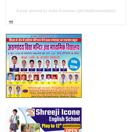
A post shared by india-firstnews (@indiafirstnewsbkn)