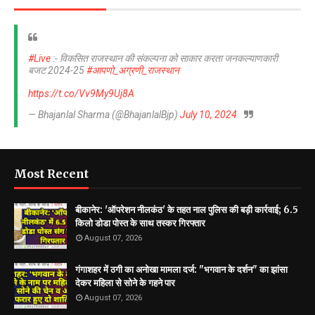
#Live
:- विकसित राजस्थान की संकल्पना को साकार करता जनकल्याणकारी
बजट 2024-25
#आपणो_अग्रणी_राजस्थान
https://t.co/Vv9My9Uj8A
— Bhajanlal Sharma (@BhajanlalBjp)
July 10, 2024
Most Recent
बीकानेर: 'ऑपरेशन नीलकंठ' के तहत नाल पुलिस की बड़ी कार्रवाई; 6.5
किलो डोडा पोस्त के साथ तस्कर गिरफ्तार
August 07, 2026
गंगाशहर में ठगी का अनोखा मामला दर्ज: "भगवान के दर्शन" का झांसा
देकर महिला से सोने के गहने पार
August 07, 2026