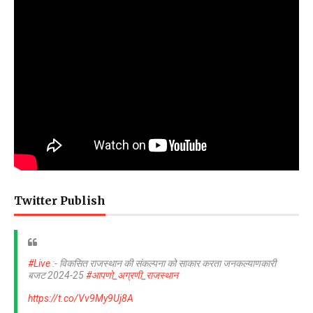
Twitter Publish
#Live
:- विकसित राजस्थान की संकल्पना को साकार करता जनकल्याणकारी
बजट 2024-25
#आपणो_अग्रणी_राजस्थान
https://t.co/Vv9My9Uj8A