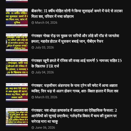
बीकानेर: 31 वर्षीय मोहित सोनी ने किया सुसाइड! कमरे में फंदे से लटका
मिला शव, परिवार में मचा कोहराम
March 04, 2026
गंगाशहर नोखा रोड़ पर युवक पर सरियों और लोहे की रॉड से जानलेवा
हमला; महादेव होटल में घुसकर बचाई जान, पीबीएम रैफर
July 03, 2026
गंगाशहर खूनी हमले में रंजिश की वजह आई सामने! 5 नामजद सहित 15
के खिलाफ FIR दर्ज
July 04, 2026
गंगाशहर: घड़सीसर अंडरपास के पास ट्रेन की चपेट में आया अज्ञात
व्यक्ति; सिर धड़ से अलग होकर गायब, क्षत-विक्षत हालत में मिला शव
March 03, 2026
गंगाशहर: यश ओझा हत्याकांड में अदालत का ऐतिहासिक फैसला: 2
आरोपियों को सुनाई उम्रकैद; गर्लफ्रेंड विवाद में चाय की दुकान पर
सरेराह मारा था चाकू
June 06, 2026