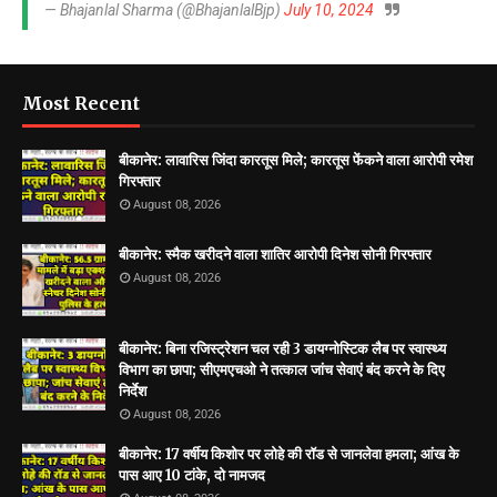
— Bhajanlal Sharma (@BhajanlalBjp)
July 10, 2024
Most Recent
बीकानेर: लावारिस जिंदा कारतूस मिले; कारतूस फेंकने वाला आरोपी रमेश
गिरफ्तार
August 08, 2026
बीकानेर: स्मैक खरीदने वाला शातिर आरोपी दिनेश सोनी गिरफ्तार
August 08, 2026
बीकानेर: बिना रजिस्ट्रेशन चल रही 3 डायग्नोस्टिक लैब पर स्वास्थ्य
विभाग का छापा; सीएमएचओ ने तत्काल जांच सेवाएं बंद करने के दिए
निर्देश
August 08, 2026
बीकानेर: 17 वर्षीय किशोर पर लोहे की रॉड से जानलेवा हमला; आंख के
पास आए 10 टांके, दो नामजद