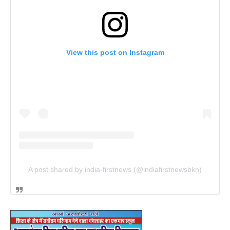
View this post on Instagram
A post shared by india-firstnews (@indiafirstnewsbkn)