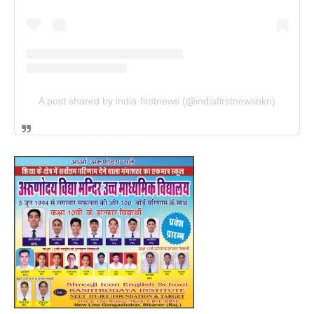
A post shared by india-firstnews (@indiafirstnewsbkn)