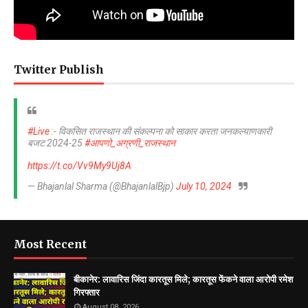
Twitter Publish
#Live
:- विकसित राजस्थान की संकल्पना को साकार करता जनकल्याणकारी
बजट 2024-25
#आपणो_अग्रणी_राजस्थान
https://t.co/Vv9My9Uj8A
— Bhajanlal Sharma (@BhajanlalBjp)
July 10, 2024
Most Recent
बीकानेर: लावारिस जिंदा कारतूस मिले; कारतूस फेंकने वाला आरोपी रमेश
गिरफ्तार
August 08, 2026