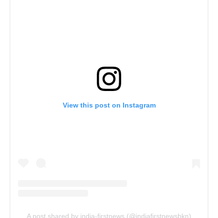
View this post on Instagram
A post shared by india-firstnews (@indiafirstnewsbkn)