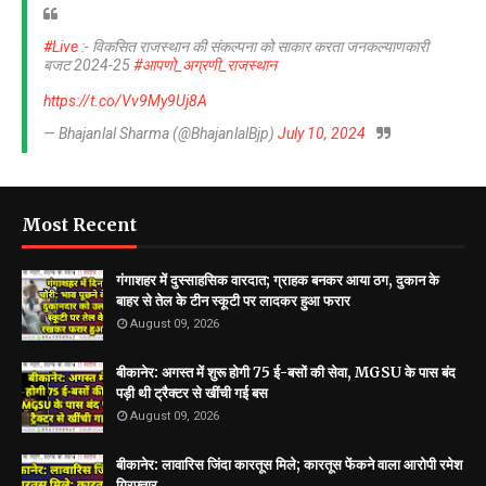
#Live
:- विकसित राजस्थान की संकल्पना को साकार करता जनकल्याणकारी
बजट 2024-25
#आपणो_अग्रणी_राजस्थान
https://t.co/Vv9My9Uj8A
— Bhajanlal Sharma (@BhajanlalBjp)
July 10, 2024
Most Recent
गंगाशहर में दुस्साहसिक वारदात; ग्राहक बनकर आया ठग, दुकान के
बाहर से तेल के टीन स्कूटी पर लादकर हुआ फरार
August 09, 2026
बीकानेर: अगस्त में शुरू होगी 75 ई-बसों की सेवा, MGSU के पास बंद
पड़ी थी ट्रैक्टर से खींची गई बस
August 09, 2026
बीकानेर: लावारिस जिंदा कारतूस मिले; कारतूस फेंकने वाला आरोपी रमेश
गिरफ्तार