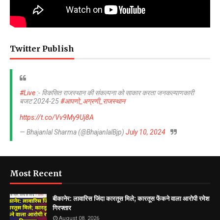
Twitter Publish
#Live
:- विकसित राजस्थान की संकल्पना को साकार करता जनकल्याणकारी
बजट 2024-25
#आपणो_अग्रणी_राजस्थान
https://t.co/Vv9My9Uj8A
— Bhajanlal Sharma (@BhajanlalBjp)
July 10, 2024
Most Recent
बीकानेर: लावारिस जिंदा कारतूस मिले; कारतूस फेंकने वाला आरोपी रमेश
गिरफ्तार
August 08, 2026