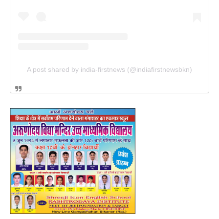
A post shared by india-firstnews (@indiafirstnewsbkn)