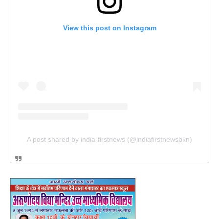
View this post on Instagram
A post shared by india-firstnews (@indiafirstnewsbkn)