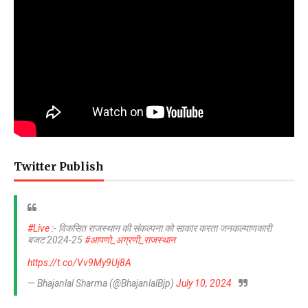
Twitter Publish
#Live
:- विकसित राजस्थान की संकल्पना को साकार करता जनकल्याणकारी
बजट 2024-25
#आपणो_अग्रणी_राजस्थान
https://t.co/Vv9My9Uj8A
— Bhajanlal Sharma (@BhajanlalBjp)
July 10, 2024