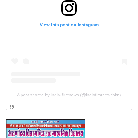
View this post on Instagram
A post shared by india-firstnews (@indiafirstnewsbkn)