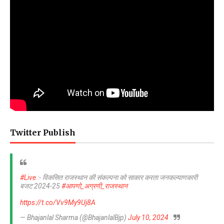
Twitter Publish
#Live
:- विकसित राजस्थान की संकल्पना को साकार करता जनकल्याणकारी
बजट 2024-25
#आपणो_अग्रणी_राजस्थान
https://t.co/Vv9My9Uj8A
— Bhajanlal Sharma (@BhajanlalBjp)
July 10, 2024