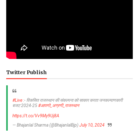
Twitter Publish
#Live
:- विकसित राजस्थान की संकल्पना को साकार करता जनकल्याणकारी
बजट 2024-25
#आपणो_अग्रणी_राजस्थान
https://t.co/Vv9My9Uj8A
— Bhajanlal Sharma (@BhajanlalBjp)
July 10, 2024