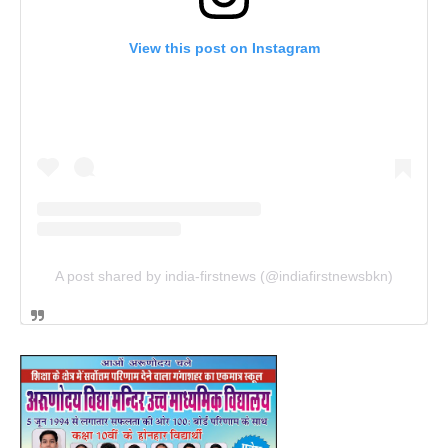
View this post on Instagram
A post shared by india-firstnews (@indiafirstnewsbkn)