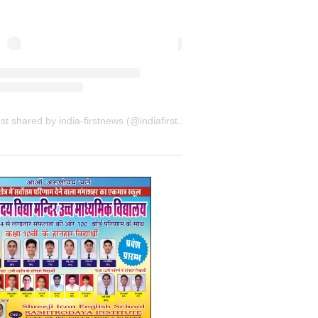
A post shared by india-firstnews (@indiafirstnewsbkn)