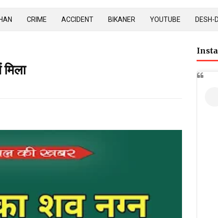
HAN
CRIME
ACCIDENT
BIKANER
YOUTUBE
DESH-
Inst
ं मिला