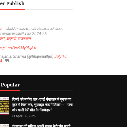
er Publish
ve
:- विकसित राजस्थान की संकल्पना को साकार
ा जनकल्याणकारी बजट 2024-25
णो_अग्रणी_राजस्थान
ps://t.co/Vv9My9Uj8A
hajanlal Sharma (@BhajanlalBjp)
July 10,
4
 Popular
रिश्तों की मर्यादा तार-तार! गंगाशहर में युवक का
कुंड में मिला शव; सुसाइड नोट में लिखा— "पापा
और पत्नी मेरी मौत के जिम्मेदार"
April 06, 2026
गंगाशहर की महिला अपनी मासूम बेटी संग युवती