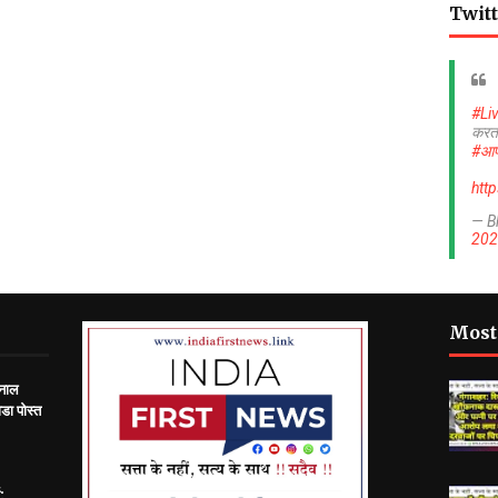
Twitt
#Li
करत
#आप
htt
— B
202
Most
 नाल
डा पोस्त
: