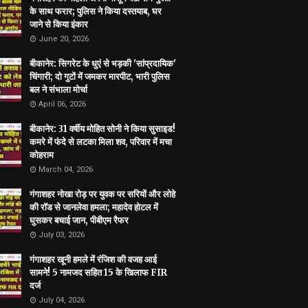
के साथ फरार; पुलिस ने किया दस्तयाब, घर
जाने से किया इंकार
June 20, 2026
बीकानेर: सिगरेट के धुएं से भड़की 'सांप्रदायिक'
चिंगारी; दो गुटों में जमकर मारपीट, भारी पुलिस
बल ने संभाला मोर्चा
April 06, 2026
बीकानेर: 31 वर्षीय मोहित सोनी ने किया सुसाइड!
कमरे में फंदे से लटका मिला शव, परिवार में मचा
कोहराम
March 04, 2026
गंगाशहर नोखा रोड़ पर युवक पर सरियों और लोहे
की रॉड से जानलेवा हमला; महादेव होटल में
घुसकर बचाई जान, पीबीएम रैफर
July 03, 2026
गंगाशहर खूनी हमले में रंजिश की वजह आई
सामने! 5 नामजद सहित 15 के खिलाफ FIR
दर्ज
July 04, 2026