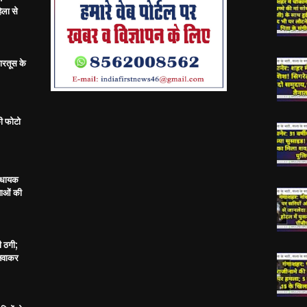
िला से
ारतूस के
ी फोटो
विधायक
ताओं की
ी ठगी;
बनवाकर