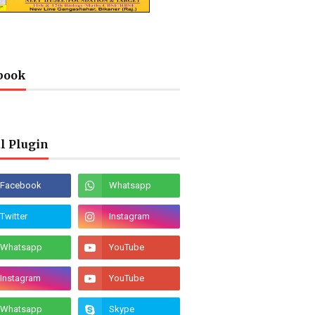
book
l Plugin