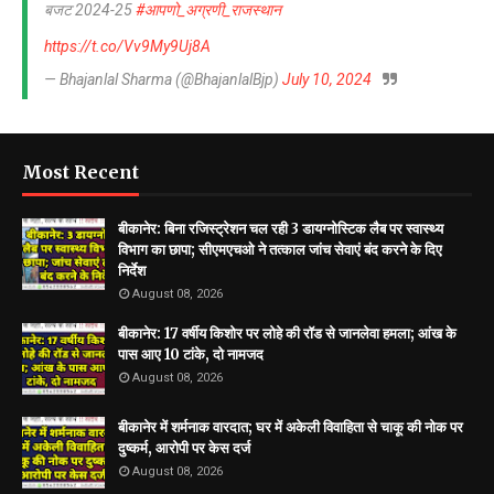
बजट 2024-25
#आपणो_अग्रणी_राजस्थान
https://t.co/Vv9My9Uj8A
— Bhajanlal Sharma (@BhajanlalBjp)
July 10, 2024
Most Recent
बीकानेर: बिना रजिस्ट्रेशन चल रही 3 डायग्नोस्टिक लैब पर स्वास्थ्य
विभाग का छापा; सीएमएचओ ने तत्काल जांच सेवाएं बंद करने के दिए
निर्देश
August 08, 2026
बीकानेर: 17 वर्षीय किशोर पर लोहे की रॉड से जानलेवा हमला; आंख के
पास आए 10 टांके, दो नामजद
August 08, 2026
बीकानेर में शर्मनाक वारदात; घर में अकेली विवाहिता से चाकू की नोक पर
दुष्कर्म, आरोपी पर केस दर्ज
August 08, 2026