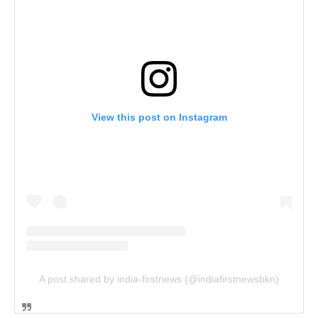
View this post on Instagram
A post shared by india-firstnews (@indiafirstnewsbkn)