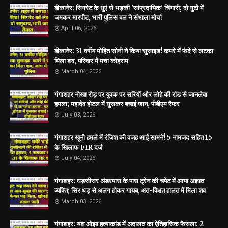
बीकानेर: सिगरेट के धुएं से भड़की 'सांप्रदायिक' चिंगारी; दो गुटों में
जमकर मारपीट, भारी पुलिस बल ने संभाला मोर्चा
April 06, 2026
बीकानेर: 31 वर्षीय मोहित सोनी ने किया सुसाइड! कमरे में फंदे से लटका
मिला शव, परिवार में मचा कोहराम
March 04, 2026
गंगाशहर नोखा रोड़ पर युवक पर सरियों और लोहे की रॉड से जानलेवा
हमला; महादेव होटल में घुसकर बचाई जान, पीबीएम रैफर
July 03, 2026
गंगाशहर खूनी हमले में रंजिश की वजह आई सामने! 5 नामजद सहित 15
के खिलाफ FIR दर्ज
July 04, 2026
गंगाशहर: घड़सीसर अंडरपास के पास ट्रेन की चपेट में आया अज्ञात
व्यक्ति; सिर धड़ से अलग होकर गायब, क्षत-विक्षत हालत में मिला शव
March 03, 2026
गंगाशहर: यश ओझा हत्याकांड में अदालत का ऐतिहासिक फैसला: 2