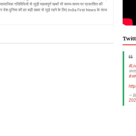
ामाजिक गतिविधियों से जुड़ी महत्वपूर्ण खबरें भी समय-समय पर प्रकाशित की
और देश-दुनिया की हर बड़ी खबर से जुड़े रहने के लिए India First News के साथ
Twitt
#Li
करत
#आप
htt
— B
202