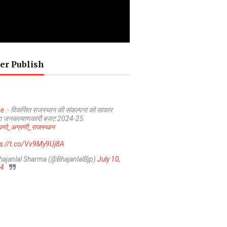
er Publish
ve
:- विकसित राजस्थान की संकल्पना को साकार
ा जनकल्याणकारी बजट 2024-25
णो_अग्रणी_राजस्थान
ps://t.co/Vv9My9Uj8A
hajanlal Sharma (@BhajanlalBjp)
July 10,
4