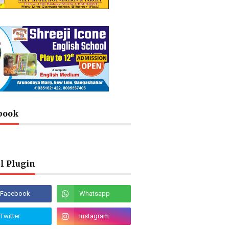
book
l Plugin