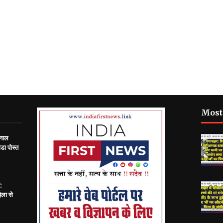
Most
 नाल
डा पोस्त
:
िला से