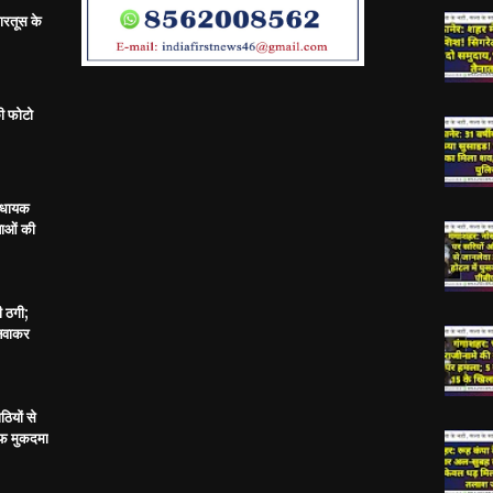
ारतूस के
ी फोटो
विधायक
ताओं की
ी ठगी;
बनवाकर
ठियों से
ाफ मुकदमा