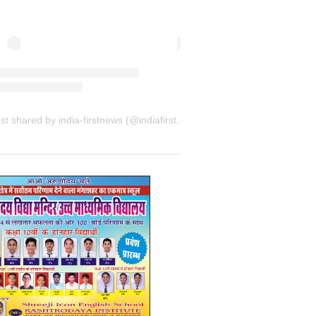
A post shared by india-firstnews (@indiafirstnewsbkn)