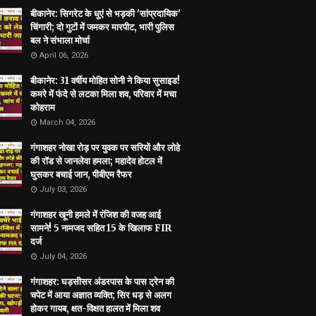
बीकानेर: सिगरेट के धुएं से भड़की 'सांप्रदायिक'
चिंगारी; दो गुटों में जमकर मारपीट, भारी पुलिस
बल ने संभाला मोर्चा
April 06, 2026
बीकानेर: 31 वर्षीय मोहित सोनी ने किया सुसाइड!
कमरे में फंदे से लटका मिला शव, परिवार में मचा
कोहराम
March 04, 2026
गंगाशहर नोखा रोड़ पर युवक पर सरियों और लोहे
की रॉड से जानलेवा हमला; महादेव होटल में
घुसकर बचाई जान, पीबीएम रैफर
July 03, 2026
गंगाशहर खूनी हमले में रंजिश की वजह आई
सामने! 5 नामजद सहित 15 के खिलाफ FIR
दर्ज
July 04, 2026
गंगाशहर: घड़सीसर अंडरपास के पास ट्रेन की
चपेट में आया अज्ञात व्यक्ति; सिर धड़ से अलग
होकर गायब, क्षत-विक्षत हालत में मिला शव