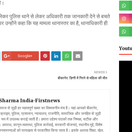
है।
ेकर पुलिस थाने से लेकर अधिकारी तक जानकारी देने से बचते
पर उन्हाेंने कहा कि यह मामला थानास्तर का है, थानाधिकारी ही
Yout
Google+
NEWER
बीकानेर: डिग्गी में गिरने से महिला की मौत
l Sharma
India-Firstnews
 से जुड़ी हर महत्वपूर्ण खबर का विश्वसनीय मंच है। यहां आपको बीकानेर,
क्राइम, पुलिस, प्रशासन, न्यायालय, राजनीति, सामाजिक और जनहित से जुड़ी
रूप में उपलब्ध कराई जाती हैं। हमारा उद्देश्य पाठकों तक निष्पक्ष, सटीक और
 अपराध, कानून-व्यवस्था, पुलिस कार्रवाई, सरकारी योजनाएं, स्थानीय मुद्दे, विशेष
र जनसमस्याओं को प्रमुखता से प्रकाशित किया जाता है। इसके अलावा शिक्षा, खेल,