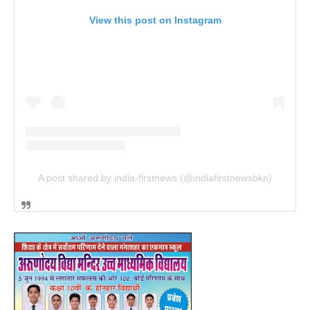
View this post on Instagram
A post shared by india-firstnews (@indiafirstnewsbkn)