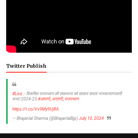
Twitter Publish
#Live
:- विकसित राजस्थान की संकल्पना को साकार करता जनकल्याणकारी
बजट 2024-25
#आपणो_अग्रणी_राजस्थान
https://t.co/Vv9My9Uj8A
— Bhajanlal Sharma (@BhajanlalBjp)
July 10, 2024