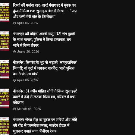
रिश्तों की मर्यादा तार-तार! गंगाशहर में युवक का
कुंड में मिला शव; सुसाइड नोट में लिखा— "पापा
और पत्नी मेरी मौत के जिम्मेदार"
April 06, 2026
गंगाशहर की महिला अपनी मासूम बेटी संग युवती
के साथ फरार; पुलिस ने किया दस्तयाब, घर
जाने से किया इंकार
June 20, 2026
बीकानेर: सिगरेट के धुएं से भड़की 'सांप्रदायिक'
चिंगारी; दो गुटों में जमकर मारपीट, भारी पुलिस
बल ने संभाला मोर्चा
April 06, 2026
बीकानेर: 31 वर्षीय मोहित सोनी ने किया सुसाइड!
कमरे में फंदे से लटका मिला शव, परिवार में मचा
कोहराम
March 04, 2026
गंगाशहर नोखा रोड़ पर युवक पर सरियों और लोहे
की रॉड से जानलेवा हमला; महादेव होटल में
घुसकर बचाई जान, पीबीएम रैफर