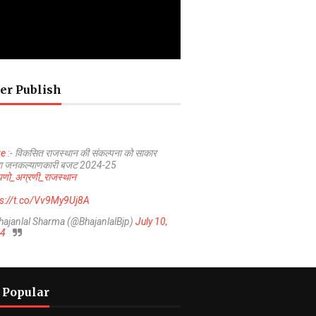
er Publish
ve
:- विकसित राजस्थान की संकल्पना को साकार
ा जनकल्याणकारी बजट 2024-25
णो_अग्रणी_राजस्थान
ps://t.co/Vv9My9Uj8A
hajanlal Sharma (@BhajanlalBjp)
July 10,
4
 Popular