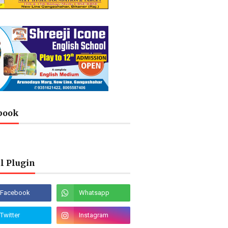
book
l Plugin