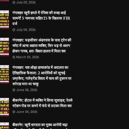
July 03, 2026
गंगाशहर खूनी हमले में रंजिश की वजह आई
सामने! 5 नामजद सहित 15 के खिलाफ FIR
दर्ज
July 04, 2026
गंगाशहर: घड़सीसर अंडरपास के पास ट्रेन की
चपेट में आया अज्ञात व्यक्ति; सिर धड़ से अलग
होकर गायब, क्षत-विक्षत हालत में मिला शव
March 03, 2026
गंगाशहर: यश ओझा हत्याकांड में अदालत का
ऐतिहासिक फैसला: 2 आरोपियों को सुनाई
उम्रकैद; गर्लफ्रेंड विवाद में चाय की दुकान पर
सरेराह मारा था चाकू
June 06, 2026
बीकानेर: होटल में व्यक्ति ने किया सुसाइड; रेलवे
स्टेशन रोड पर कमरे में फंदे से लटका मिला शव
June 05, 2026
बीकानेर: खूनी वारदात का मुख्य आरोपी चढ़ा