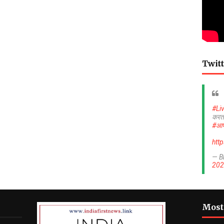
Twitt
#Li
करत
#आप
htt
— B
202
Most