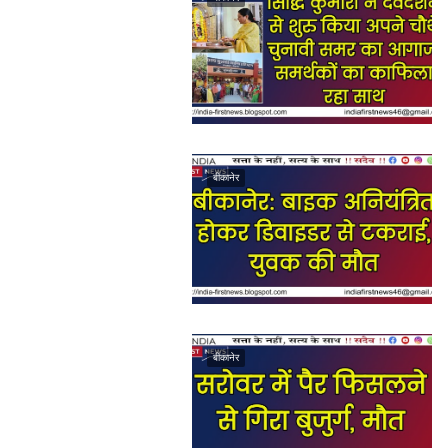
बीकानेर
बीकानेर