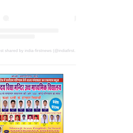
A post shared by india-firstnews (@indiafirstnewsbkn)