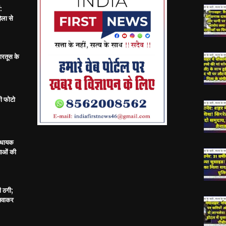
:
िला से
ारतूस के
ी फोटो
विधायक
ताओं की
ी ठगी;
बनवाकर