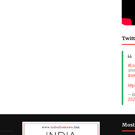
Twitt
#Li
करत
#आप
htt
— B
202
Most