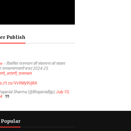
er Publish
ve
:- विकसित राजस्थान की संकल्पना को साकार
ा जनकल्याणकारी बजट 2024-25
णो_अग्रणी_राजस्थान
ps://t.co/Vv9My9Uj8A
hajanlal Sharma (@BhajanlalBjp)
July 10,
4
 Popular