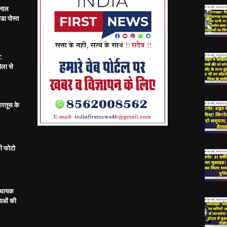
 नाल
डा पोस्त
:
िला से
ारतूस के
ी फोटो
विधायक
ताओं की