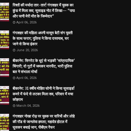
रिश्तों की मर्यादा तार-तार! गंगाशहर में युवक का
कुंड में मिला शव; सुसाइड नोट में लिखा— "पापा
और पत्नी मेरी मौत के जिम्मेदार"
April 06, 2026
गंगाशहर की महिला अपनी मासूम बेटी संग युवती
के साथ फरार; पुलिस ने किया दस्तयाब, घर
जाने से किया इंकार
June 20, 2026
बीकानेर: सिगरेट के धुएं से भड़की 'सांप्रदायिक'
चिंगारी; दो गुटों में जमकर मारपीट, भारी पुलिस
बल ने संभाला मोर्चा
April 06, 2026
बीकानेर: 31 वर्षीय मोहित सोनी ने किया सुसाइड!
कमरे में फंदे से लटका मिला शव, परिवार में मचा
कोहराम
March 04, 2026
गंगाशहर नोखा रोड़ पर युवक पर सरियों और लोहे
की रॉड से जानलेवा हमला; महादेव होटल में
घुसकर बचाई जान, पीबीएम रैफर