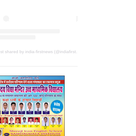
A post shared by india-firstnews (@indiafirstnewsbkn)