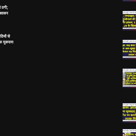
ी ठगी;
बनवाकर
ठियों से
ाफ मुकदमा