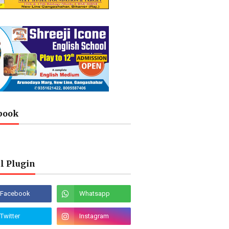
book
l Plugin