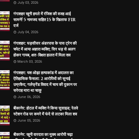
July 03, 2026
गंगाशहर खूनी हमले में रंजिश की वजह आई
सामने! 5 नामजद सहित 15 के खिलाफ FIR
दर्ज
July 04, 2026
गंगाशहर: घड़सीसर अंडरपास के पास ट्रेन की
चपेट में आया अज्ञात व्यक्ति; सिर धड़ से अलग
होकर गायब, क्षत-विक्षत हालत में मिला शव
March 03, 2026
गंगाशहर: यश ओझा हत्याकांड में अदालत का
ऐतिहासिक फैसला: 2 आरोपियों को सुनाई
उम्रकैद; गर्लफ्रेंड विवाद में चाय की दुकान पर
सरेराह मारा था चाकू
June 06, 2026
बीकानेर: होटल में व्यक्ति ने किया सुसाइड; रेलवे
स्टेशन रोड पर कमरे में फंदे से लटका मिला शव
June 05, 2026
बीकानेर: खूनी वारदात का मुख्य आरोपी चढ़ा