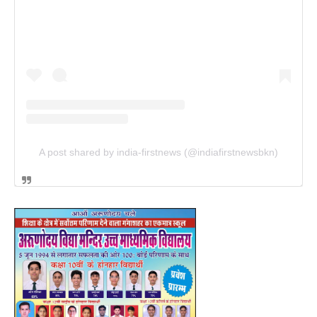
A post shared by india-firstnews (@indiafirstnewsbkn)