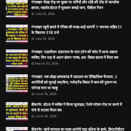
गंगाशहर नोखा रोड़ पर युवक पर सरियों और लोहे की रॉड से जानलेवा
हमला; महादेव होटल में घुसकर बचाई जान, पीबीएम रैफर
July 03, 2026
गंगाशहर खूनी हमले में रंजिश की वजह आई सामने! 5 नामजद सहित 15
के खिलाफ FIR दर्ज
July 04, 2026
गंगाशहर: घड़सीसर अंडरपास के पास ट्रेन की चपेट में आया अज्ञात
व्यक्ति; सिर धड़ से अलग होकर गायब, क्षत-विक्षत हालत में मिला शव
March 03, 2026
गंगाशहर: यश ओझा हत्याकांड में अदालत का ऐतिहासिक फैसला: 2
आरोपियों को सुनाई उम्रकैद; गर्लफ्रेंड विवाद में चाय की दुकान पर
सरेराह मारा था चाकू
June 06, 2026
बीकानेर: होटल में व्यक्ति ने किया सुसाइड; रेलवे स्टेशन रोड पर कमरे में
फंदे से लटका मिला शव
June 05, 2026
बीकानेर: खूनी वारदात का मुख्य आरोपी चढ़ा पुलिस के हत्थे, हिस्ट्रीशीटर