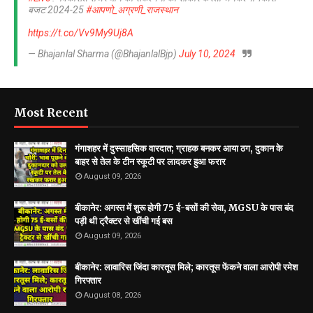
बजट 2024-25
#आपणो_अग्रणी_राजस्थान
https://t.co/Vv9My9Uj8A
— Bhajanlal Sharma (@BhajanlalBjp)
July 10, 2024
Most Recent
गंगाशहर में दुस्साहसिक वारदात; ग्राहक बनकर आया ठग, दुकान के
बाहर से तेल के टीन स्कूटी पर लादकर हुआ फरार
August 09, 2026
बीकानेर: अगस्त में शुरू होगी 75 ई-बसों की सेवा, MGSU के पास बंद
पड़ी थी ट्रैक्टर से खींची गई बस
August 09, 2026
बीकानेर: लावारिस जिंदा कारतूस मिले; कारतूस फेंकने वाला आरोपी रमेश
गिरफ्तार
August 08, 2026