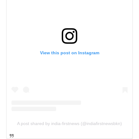
View this post on Instagram
A post shared by india-firstnews (@indiafirstnewsbkn)