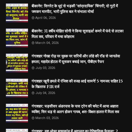
बीकानेर: सिगरेट के धुएं से भड़की 'सांप्रदायिक' चिंगारी; दो गुटों में
जमकर मारपीट, भारी पुलिस बल ने संभाला मोर्चा
April 06, 2026
बीकानेर: 31 वर्षीय मोहित सोनी ने किया सुसाइड! कमरे में फंदे से लटका
मिला शव, परिवार में मचा कोहराम
March 04, 2026
गंगाशहर नोखा रोड़ पर युवक पर सरियों और लोहे की रॉड से जानलेवा
हमला; महादेव होटल में घुसकर बचाई जान, पीबीएम रैफर
July 03, 2026
गंगाशहर खूनी हमले में रंजिश की वजह आई सामने! 5 नामजद सहित 15
के खिलाफ FIR दर्ज
July 04, 2026
गंगाशहर: घड़सीसर अंडरपास के पास ट्रेन की चपेट में आया अज्ञात
व्यक्ति; सिर धड़ से अलग होकर गायब, क्षत-विक्षत हालत में मिला शव
March 03, 2026
गंगाशहर: यश ओझा हत्याकांड में अदालत का ऐतिहासिक फैसला: 2