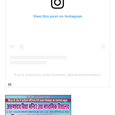
View this post on Instagram
A post shared by india-firstnews (@indiafirstnewsbkn)