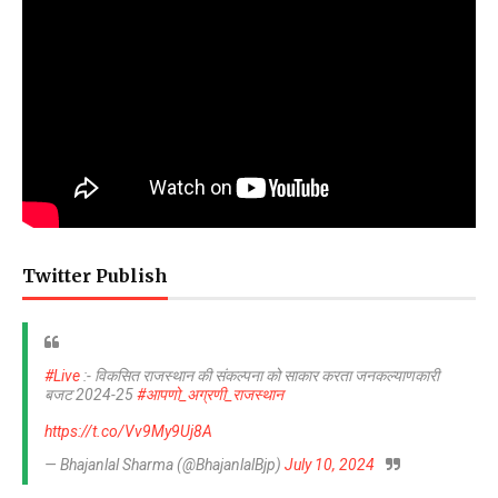
Twitter Publish
#Live
:- विकसित राजस्थान की संकल्पना को साकार करता जनकल्याणकारी
बजट 2024-25
#आपणो_अग्रणी_राजस्थान
https://t.co/Vv9My9Uj8A
— Bhajanlal Sharma (@BhajanlalBjp)
July 10, 2024