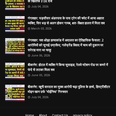
के खिलाफ FIR दर्ज
July 04, 2026
गंगाशहर: घड़सीसर अंडरपास के पास ट्रेन की चपेट में आया अज्ञात
व्यक्ति; सिर धड़ से अलग होकर गायब, क्षत-विक्षत हालत में मिला शव
March 03, 2026
गंगाशहर: यश ओझा हत्याकांड में अदालत का ऐतिहासिक फैसला: 2
आरोपियों को सुनाई उम्रकैद; गर्लफ्रेंड विवाद में चाय की दुकान पर
सरेराह मारा था चाकू
June 06, 2026
बीकानेर: होटल में व्यक्ति ने किया सुसाइड; रेलवे स्टेशन रोड पर कमरे में
फंदे से लटका मिला शव
June 05, 2026
बीकानेर: खूनी वारदात का मुख्य आरोपी चढ़ा पुलिस के हत्थे, हिस्ट्रीशीटर
मोइन खान उर्फ 'मोईनिया' गिरफ्तार
July 04, 2026
Home
About
Contact Us
privacy policy