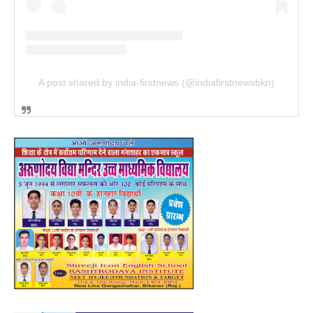
A post shared by india-firstnews (@indiafirstnewsbkn)