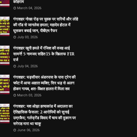
कोहराम
March 04, 2026
गंगाशहर नोखा रोड़ पर युवक पर सरियों और लोहे
की रॉड से जानलेवा हमला; महादेव होटल में
घुसकर बचाई जान, पीबीएम रैफर
July 03, 2026
गंगाशहर खूनी हमले में रंजिश की वजह आई
सामने! 5 नामजद सहित 15 के खिलाफ FIR
दर्ज
July 04, 2026
गंगाशहर: घड़सीसर अंडरपास के पास ट्रेन की
चपेट में आया अज्ञात व्यक्ति; सिर धड़ से अलग
होकर गायब, क्षत-विक्षत हालत में मिला शव
March 03, 2026
गंगाशहर: यश ओझा हत्याकांड में अदालत का
ऐतिहासिक फैसला: 2 आरोपियों को सुनाई
उम्रकैद; गर्लफ्रेंड विवाद में चाय की दुकान पर
सरेराह मारा था चाकू
June 06, 2026