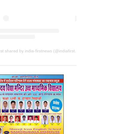
A post shared by india-firstnews (@indiafirstnewsbkn)