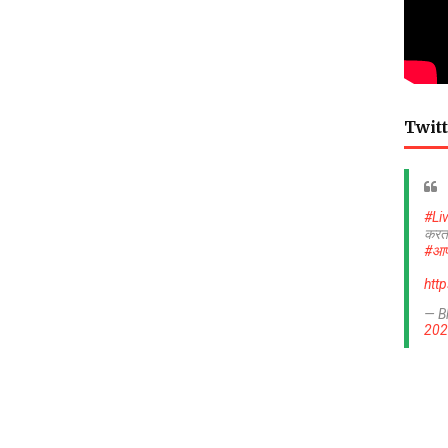
Twitt
#Li
करत
#आप
htt
— B
202