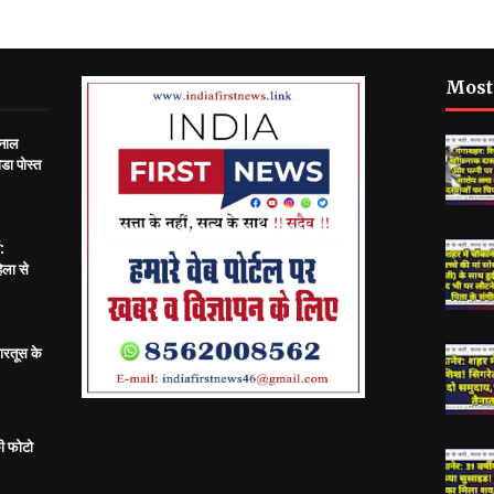
Most
 नाल
डा पोस्त
:
िला से
ारतूस के
ी फोटो