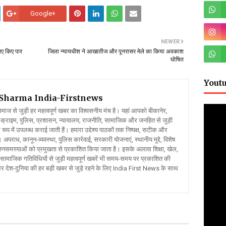
Google+
NEWER
ुपए किए पार
जिला न्यायधीश ने आखातीज और पूनरासर मेले का किया अवकाश
घोषित
Yout
l Sharma
India-Firstnews
 से जुड़ी हर महत्वपूर्ण खबर का विश्वसनीय मंच है। यहां आपको बीकानेर,
क्राइम, पुलिस, प्रशासन, न्यायालय, राजनीति, सामाजिक और जनहित से जुड़ी
रूप में उपलब्ध कराई जाती हैं। हमारा उद्देश्य पाठकों तक निष्पक्ष, सटीक और
 अपराध, कानून-व्यवस्था, पुलिस कार्रवाई, सरकारी योजनाएं, स्थानीय मुद्दे, विशेष
र जनसमस्याओं को प्रमुखता से प्रकाशित किया जाता है। इसके अलावा शिक्षा, खेल,
ामाजिक गतिविधियों से जुड़ी महत्वपूर्ण खबरें भी समय-समय पर प्रकाशित की
और देश-दुनिया की हर बड़ी खबर से जुड़े रहने के लिए India First News के साथ