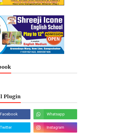
book
l Plugin