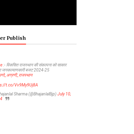
er Publish
ve
:- विकसित राजस्थान की संकल्पना को साकार
ा जनकल्याणकारी बजट 2024-25
णो_अग्रणी_राजस्थान
ps://t.co/Vv9My9Uj8A
hajanlal Sharma (@BhajanlalBjp)
July 10,
4