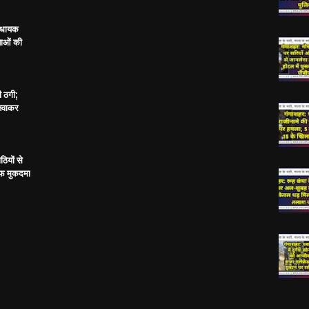
विधायक
ताओं की
ी ठगी;
बनवाकर
ठियों से
ाफ मुकदमा