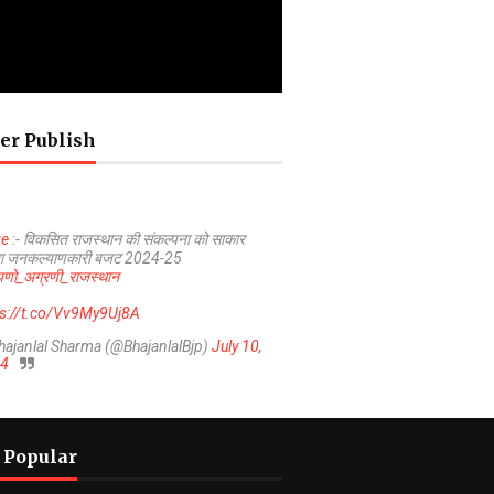
er Publish
ve
:- विकसित राजस्थान की संकल्पना को साकार
ा जनकल्याणकारी बजट 2024-25
णो_अग्रणी_राजस्थान
ps://t.co/Vv9My9Uj8A
hajanlal Sharma (@BhajanlalBjp)
July 10,
4
 Popular