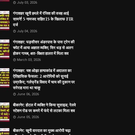
July 03, 2026
गंगाशहर खूनी हमले में रंजिश की वजह आई
सामने! 5 नामजद सहित 15 के खिलाफ FIR
दर्ज
July 04, 2026
गंगाशहर: घड़सीसर अंडरपास के पास ट्रेन की
चपेट में आया अज्ञात व्यक्ति; सिर धड़ से अलग
होकर गायब, क्षत-विक्षत हालत में मिला शव
March 03, 2026
गंगाशहर: यश ओझा हत्याकांड में अदालत का
ऐतिहासिक फैसला: 2 आरोपियों को सुनाई
उम्रकैद; गर्लफ्रेंड विवाद में चाय की दुकान पर
सरेराह मारा था चाकू
June 06, 2026
बीकानेर: होटल में व्यक्ति ने किया सुसाइड; रेलवे
स्टेशन रोड पर कमरे में फंदे से लटका मिला शव
June 05, 2026
बीकानेर: खूनी वारदात का मुख्य आरोपी चढ़ा