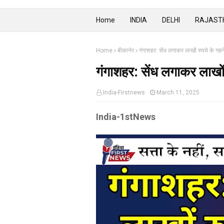
Home
INDIA
DELHI
RAJAST
Home
बीकानेर
गंगाशहर: सेंध लगाकर लाखों रुपये के ग
गंगाशहर: सेंध लगाकर लाखो
India-Firstnews
March 11, 2025
India-1stNews