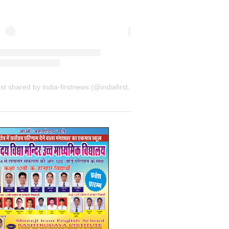
A post shared by india-firstnews (@indiafirstnewsbkn)