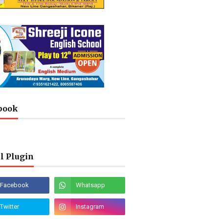
book
l Plugin