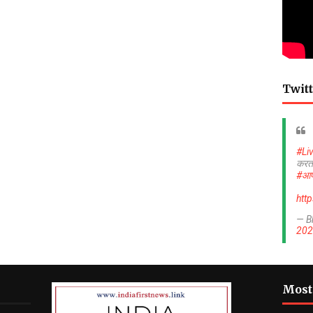
Twitt
#Li
करत
#आप
htt
— B
202
Most