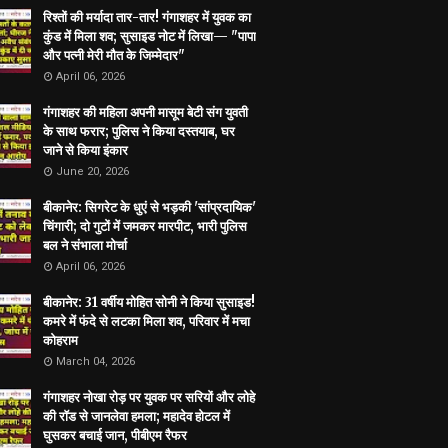
रिश्तों की मर्यादा तार-तार! गंगाशहर में युवक का
कुंड में मिला शव; सुसाइड नोट में लिखा— "पापा
और पत्नी मेरी मौत के जिम्मेदार"
April 06, 2026
गंगाशहर की महिला अपनी मासूम बेटी संग युवती
के साथ फरार; पुलिस ने किया दस्तयाब, घर
जाने से किया इंकार
June 20, 2026
बीकानेर: सिगरेट के धुएं से भड़की 'सांप्रदायिक'
चिंगारी; दो गुटों में जमकर मारपीट, भारी पुलिस
बल ने संभाला मोर्चा
April 06, 2026
बीकानेर: 31 वर्षीय मोहित सोनी ने किया सुसाइड!
कमरे में फंदे से लटका मिला शव, परिवार में मचा
कोहराम
March 04, 2026
गंगाशहर नोखा रोड़ पर युवक पर सरियों और लोहे
की रॉड से जानलेवा हमला; महादेव होटल में
घुसकर बचाई जान, पीबीएम रैफर