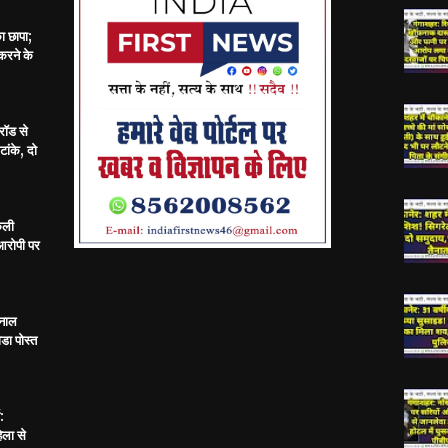
का छापा;
करने के
रॉड से
ांके, दो
केली
 आरोपी पर
 नाल
डा पोस्त
:
िला से