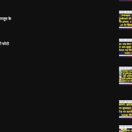
ारतूस के
ी फोटो