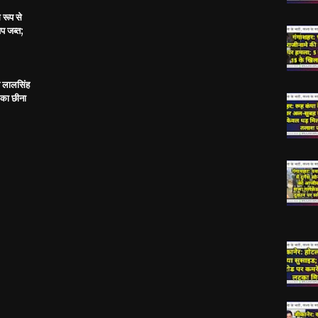
 रूप से
प जब्त;
य लालसिंह
 का छीना