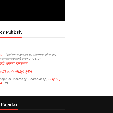
er Publish
ve
:- विकसित राजस्थान की संकल्पना को साकार
ा जनकल्याणकारी बजट 2024-25
णो_अग्रणी_राजस्थान
ps://t.co/Vv9My9Uj8A
hajanlal Sharma (@BhajanlalBjp)
July 10,
4
 Popular