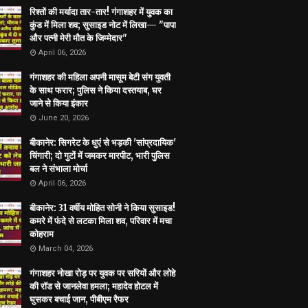
रिश्तों की मर्यादा तार-तार! गंगाशहर में युवक का
कुंड में मिला शव; सुसाइड नोट में लिखा— "पापा
और पत्नी मेरी मौत के जिम्मेदार"
April 06, 2026
गंगाशहर की महिला अपनी मासूम बेटी संग युवती
के साथ फरार; पुलिस ने किया दस्तयाब, घर
जाने से किया इंकार
June 20, 2026
बीकानेर: सिगरेट के धुएं से भड़की 'सांप्रदायिक'
चिंगारी; दो गुटों में जमकर मारपीट, भारी पुलिस
बल ने संभाला मोर्चा
April 06, 2026
बीकानेर: 31 वर्षीय मोहित सोनी ने किया सुसाइड!
कमरे में फंदे से लटका मिला शव, परिवार में मचा
कोहराम
March 04, 2026
गंगाशहर नोखा रोड़ पर युवक पर सरियों और लोहे
की रॉड से जानलेवा हमला; महादेव होटल में
घुसकर बचाई जान, पीबीएम रैफर