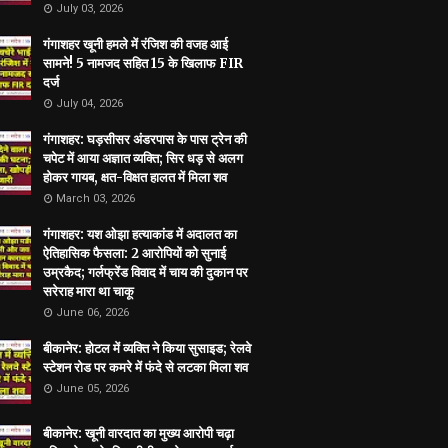
July 03, 2026
गंगाशहर खूनी हमले में रंजिश की वजह आई
सामने! 5 नामजद सहित 15 के खिलाफ FIR
दर्ज
July 04, 2026
गंगाशहर: घड़सीसर अंडरपास के पास ट्रेन की
चपेट में आया अज्ञात व्यक्ति; सिर धड़ से अलग
होकर गायब, क्षत-विक्षत हालत में मिला शव
March 03, 2026
गंगाशहर: यश ओझा हत्याकांड में अदालत का
ऐतिहासिक फैसला: 2 आरोपियों को सुनाई
उम्रकैद; गर्लफ्रेंड विवाद में चाय की दुकान पर
सरेराह मारा था चाकू
June 06, 2026
बीकानेर: होटल में व्यक्ति ने किया सुसाइड; रेलवे
स्टेशन रोड पर कमरे में फंदे से लटका मिला शव
June 05, 2026
बीकानेर: खूनी वारदात का मुख्य आरोपी चढ़ा