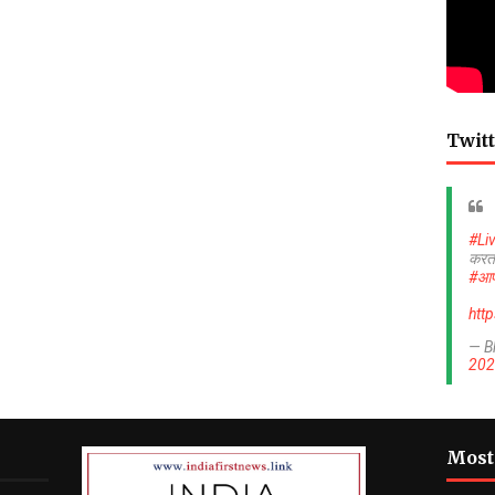
Twitt
#Li
करत
#आप
htt
— B
202
Most