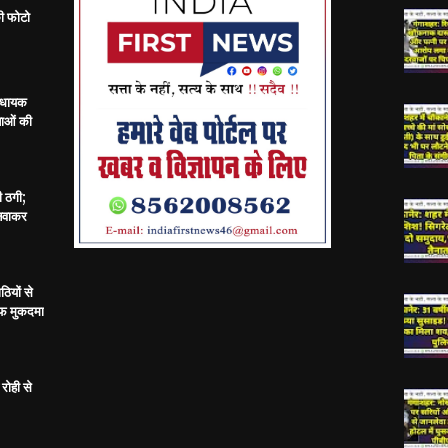
ी फोटो
विधायक
ताओं की
ी ठगी;
बनवाकर
ठियों से
ाफ मुकदमा
रोही से