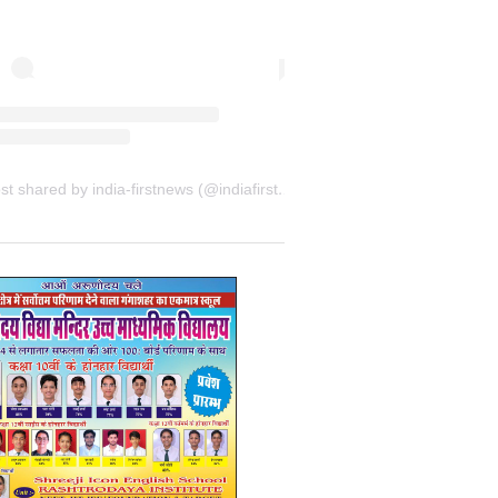
A post shared by india-firstnews (@indiafirstnewsbkn)