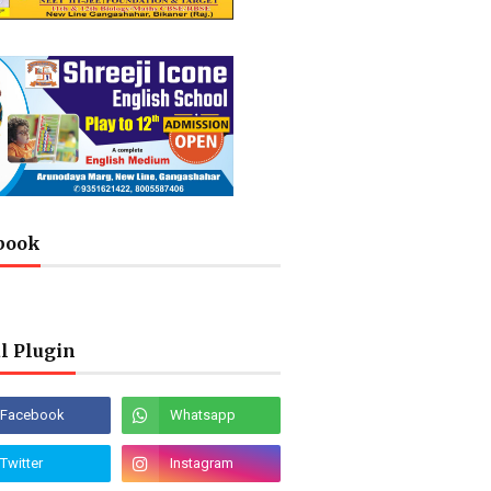
book
l Plugin