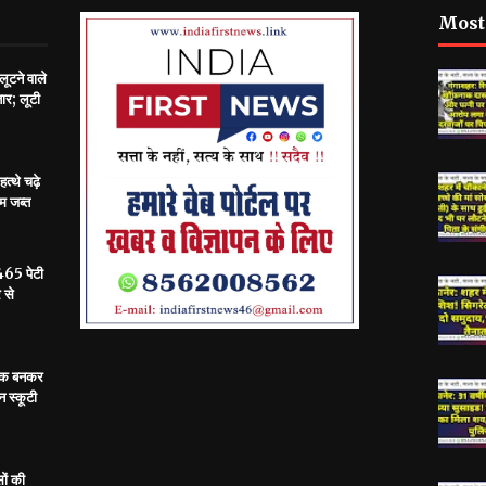
Most
लूटने वाले
ार; लूटी
त्थे चढ़े
ीम जब्त
 465 पेटी
 से
राहक बनकर
न स्कूटी
ों की