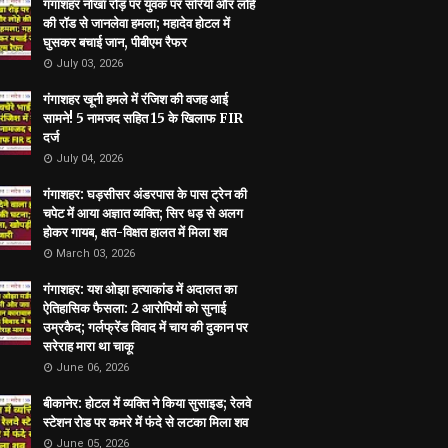
गंगाशहर नोखा रोड़ पर युवक पर सरियों और लोहे
की रॉड से जानलेवा हमला; महादेव होटल में
घुसकर बचाई जान, पीबीएम रैफर
July 03, 2026
गंगाशहर खूनी हमले में रंजिश की वजह आई
सामने! 5 नामजद सहित 15 के खिलाफ FIR
दर्ज
July 04, 2026
गंगाशहर: घड़सीसर अंडरपास के पास ट्रेन की
चपेट में आया अज्ञात व्यक्ति; सिर धड़ से अलग
होकर गायब, क्षत-विक्षत हालत में मिला शव
March 03, 2026
गंगाशहर: यश ओझा हत्याकांड में अदालत का
ऐतिहासिक फैसला: 2 आरोपियों को सुनाई
उम्रकैद; गर्लफ्रेंड विवाद में चाय की दुकान पर
सरेराह मारा था चाकू
June 06, 2026
बीकानेर: होटल में व्यक्ति ने किया सुसाइड; रेलवे
स्टेशन रोड पर कमरे में फंदे से लटका मिला शव
June 05, 2026