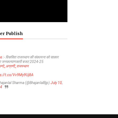
er Publish
ve
:- विकसित राजस्थान की संकल्पना को साकार
ा जनकल्याणकारी बजट 2024-25
णो_अग्रणी_राजस्थान
ps://t.co/Vv9My9Uj8A
hajanlal Sharma (@BhajanlalBjp)
July 10,
4