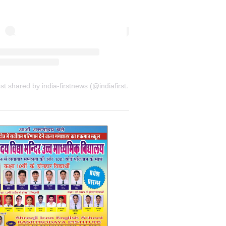
A post shared by india-firstnews (@indiafirstnewsbkn)