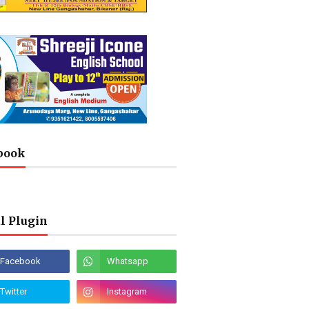
book
l Plugin