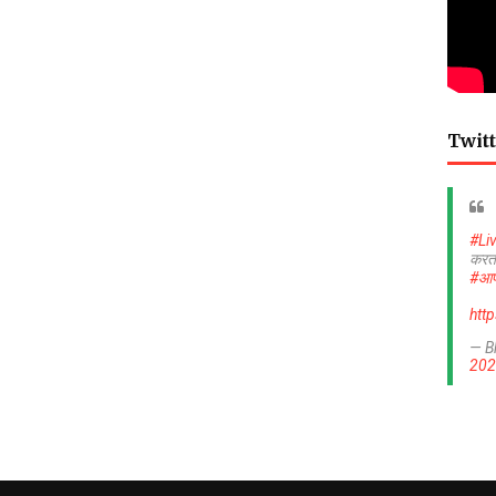
Twitt
#Li
करत
#आप
htt
— B
202