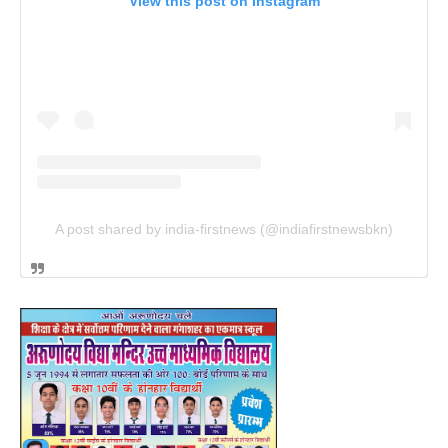
View this post on Instagram
A post shared by india-firstnews (@indiafirstnewsbkn)