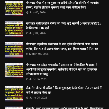
गंगाशहर नोखा रोड़ पर युवक पर सरियों और लोहे की रॉड से जानलेवा
हमला; महादेव होटल में घुसकर बचाई जान, पीबीएम रैफर
July 03, 2026
गंगाशहर खूनी हमले में रंजिश की वजह आई सामने! 5 नामजद सहित 15
के खिलाफ FIR दर्ज
July 04, 2026
गंगाशहर: घड़सीसर अंडरपास के पास ट्रेन की चपेट में आया अज्ञात
व्यक्ति; सिर धड़ से अलग होकर गायब, क्षत-विक्षत हालत में मिला शव
March 03, 2026
गंगाशहर: यश ओझा हत्याकांड में अदालत का ऐतिहासिक फैसला: 2
आरोपियों को सुनाई उम्रकैद; गर्लफ्रेंड विवाद में चाय की दुकान पर
सरेराह मारा था चाकू
June 06, 2026
बीकानेर: होटल में व्यक्ति ने किया सुसाइड; रेलवे स्टेशन रोड पर कमरे में
फंदे से लटका मिला शव
June 05, 2026
बीकानेर: खूनी वारदात का मुख्य आरोपी चढ़ा पुलिस के हत्थे, हिस्ट्रीशीटर