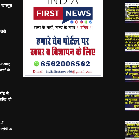
; कारतूस
रोपी
का छापा;
करने के
रॉड से
ांके, दो
केली
 आरोपी पर