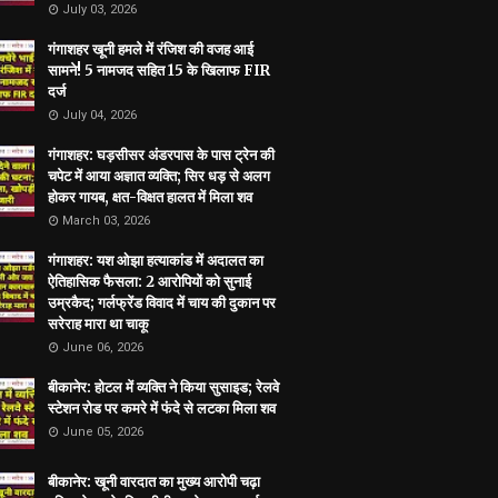
July 03, 2026
गंगाशहर खूनी हमले में रंजिश की वजह आई
सामने! 5 नामजद सहित 15 के खिलाफ FIR
दर्ज
July 04, 2026
गंगाशहर: घड़सीसर अंडरपास के पास ट्रेन की
चपेट में आया अज्ञात व्यक्ति; सिर धड़ से अलग
होकर गायब, क्षत-विक्षत हालत में मिला शव
March 03, 2026
गंगाशहर: यश ओझा हत्याकांड में अदालत का
ऐतिहासिक फैसला: 2 आरोपियों को सुनाई
उम्रकैद; गर्लफ्रेंड विवाद में चाय की दुकान पर
सरेराह मारा था चाकू
June 06, 2026
बीकानेर: होटल में व्यक्ति ने किया सुसाइड; रेलवे
स्टेशन रोड पर कमरे में फंदे से लटका मिला शव
June 05, 2026
बीकानेर: खूनी वारदात का मुख्य आरोपी चढ़ा