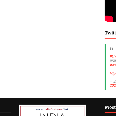
Twitt
#Li
करत
#आप
htt
— B
202
Most