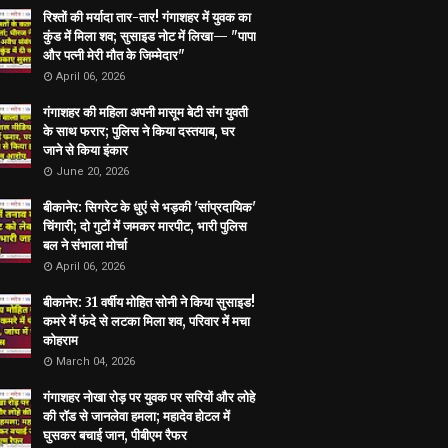
रिश्तों की मर्यादा तार-तार! गंगाशहर में युवक का
कुंड में मिला शव; सुसाइड नोट में लिखा— "पापा
और पत्नी मेरी मौत के जिम्मेदार"
April 06, 2026
गंगाशहर की महिला अपनी मासूम बेटी संग युवती
के साथ फरार; पुलिस ने किया दस्तयाब, घर
जाने से किया इंकार
June 20, 2026
बीकानेर: सिगरेट के धुएं से भड़की 'सांप्रदायिक'
चिंगारी; दो गुटों में जमकर मारपीट, भारी पुलिस
बल ने संभाला मोर्चा
April 06, 2026
बीकानेर: 31 वर्षीय मोहित सोनी ने किया सुसाइड!
कमरे में फंदे से लटका मिला शव, परिवार में मचा
कोहराम
March 04, 2026
गंगाशहर नोखा रोड़ पर युवक पर सरियों और लोहे
की रॉड से जानलेवा हमला; महादेव होटल में
घुसकर बचाई जान, पीबीएम रैफर