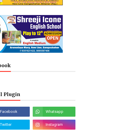
book
l Plugin