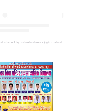
A post shared by india-firstnews (@indiafirstnewsbkn)