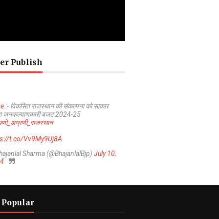
er Publish
ve
:- विकसित राजस्थान की संकल्पना को साकार
ा जनकल्याणकारी बजट 2024-25
णो_अग्रणी_राजस्थान
ps://t.co/Vv9My9Uj8A
hajanlal Sharma (@BhajanlalBjp)
July 10,
4
 Popular