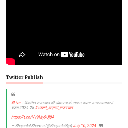
Twitter Publish
#Live
:- विकसित राजस्थान की संकल्पना को साकार करता जनकल्याणकारी
बजट 2024-25
#आपणो_अग्रणी_राजस्थान
https://t.co/Vv9My9Uj8A
— Bhajanlal Sharma (@BhajanlalBjp)
July 10, 2024