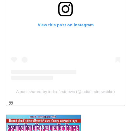
View this post on Instagram
A post shared by india-firstnews (@indiafirstnewsbkn)