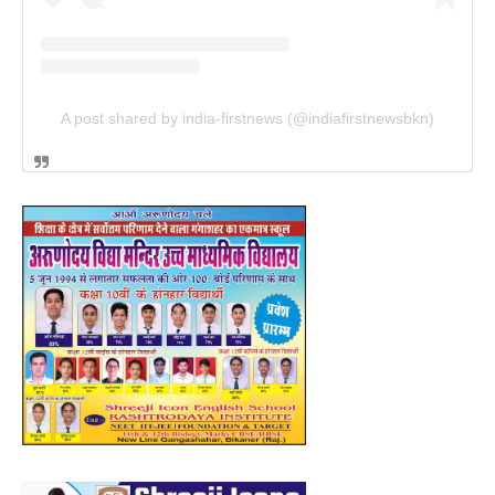
A post shared by india-firstnews (@indiafirstnewsbkn)