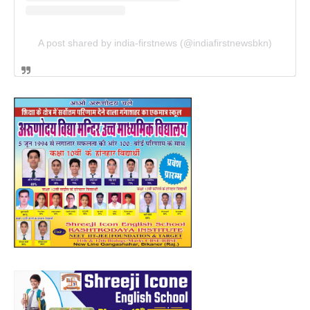
A post shared by india-firstnews (@indiafirstnewsbkn)