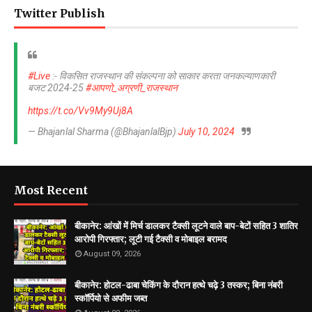
Twitter Publish
#Live
:- विकसित राजस्थान की संकल्पना को साकार करता जनकल्याणकारी
बजट 2024-25
#आपणो_अग्रणी_राजस्थान
https://t.co/Vv9My9Uj8A
— Bhajanlal Sharma (@BhajanlalBjp)
July 10, 2024
Most Recent
बीकानेर: आंखों में मिर्च डालकर टैक्सी लूटने वाले बाप-बेटों सहित 3 शातिर
आरोपी गिरफ्तार; लूटी गई टैक्सी व मोबाइल बरामद
August 09, 2026
बीकानेर: ​होटल-ढाबा चेकिंग के दौरान हत्थे चढ़े 3 तस्कर; बिना नंबरी
स्कॉर्पियो से अफीम जब्त