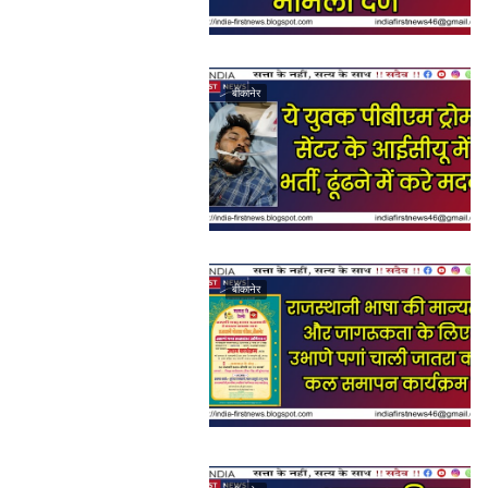
बीकानेर
बीकानेर