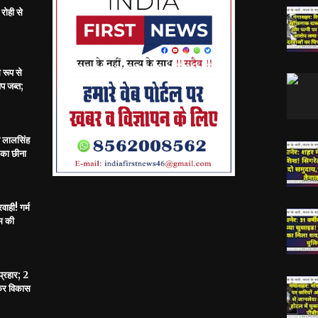
रोही से
 रूप से
प जब्त;
य लालसिंह
 का छीना
ाही! गर्म
ूम की
्रहार; 2
कर विकास