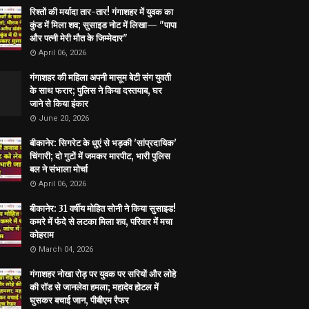
रिश्तों की मर्यादा तार-तार! गंगाशहर में युवक का
कुंड में मिला शव; सुसाइड नोट में लिखा— "पापा
और पत्नी मेरी मौत के जिम्मेदार"
April 06, 2026
गंगाशहर की महिला अपनी मासूम बेटी संग युवती
के साथ फरार; पुलिस ने किया दस्तयाब, घर
जाने से किया इंकार
June 20, 2026
बीकानेर: सिगरेट के धुएं से भड़की 'सांप्रदायिक'
चिंगारी; दो गुटों में जमकर मारपीट, भारी पुलिस
बल ने संभाला मोर्चा
April 06, 2026
बीकानेर: 31 वर्षीय मोहित सोनी ने किया सुसाइड!
कमरे में फंदे से लटका मिला शव, परिवार में मचा
कोहराम
March 04, 2026
गंगाशहर नोखा रोड़ पर युवक पर सरियों और लोहे
की रॉड से जानलेवा हमला; महादेव होटल में
घुसकर बचाई जान, पीबीएम रैफर