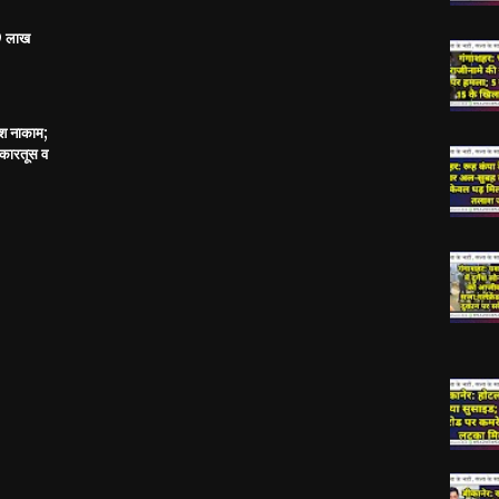
69 लाख
श नाकाम;
 कारतूस व