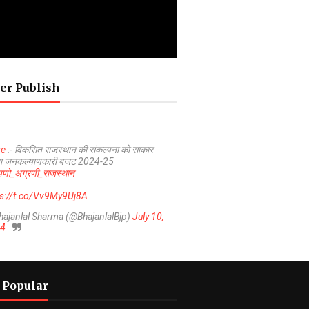
er Publish
ve
:- विकसित राजस्थान की संकल्पना को साकार
ा जनकल्याणकारी बजट 2024-25
णो_अग्रणी_राजस्थान
ps://t.co/Vv9My9Uj8A
hajanlal Sharma (@BhajanlalBjp)
July 10,
4
 Popular