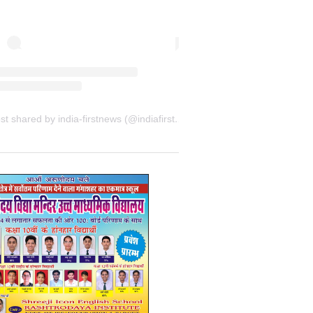
A post shared by india-firstnews (@indiafirstnewsbkn)