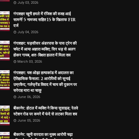
July 03, 2026
गंगाशहर खूनी हमले में रंजिश की वजह आई
सामने! 5 नामजद सहित 15 के खिलाफ FIR
दर्ज
July 04, 2026
गंगाशहर: घड़सीसर अंडरपास के पास ट्रेन की
चपेट में आया अज्ञात व्यक्ति; सिर धड़ से अलग
होकर गायब, क्षत-विक्षत हालत में मिला शव
March 03, 2026
गंगाशहर: यश ओझा हत्याकांड में अदालत का
ऐतिहासिक फैसला: 2 आरोपियों को सुनाई
उम्रकैद; गर्लफ्रेंड विवाद में चाय की दुकान पर
सरेराह मारा था चाकू
June 06, 2026
बीकानेर: होटल में व्यक्ति ने किया सुसाइड; रेलवे
स्टेशन रोड पर कमरे में फंदे से लटका मिला शव
June 05, 2026
बीकानेर: खूनी वारदात का मुख्य आरोपी चढ़ा