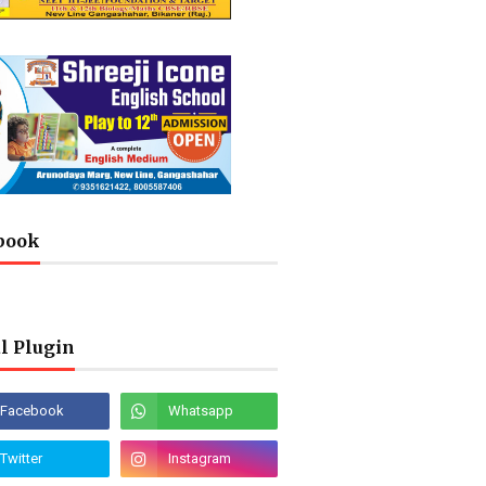
book
l Plugin