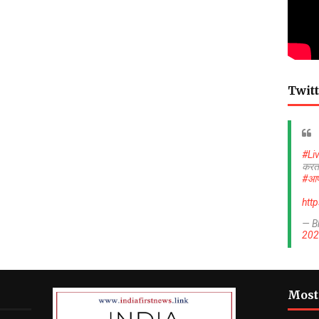
Twitt
#Li
करत
#आप
htt
— B
202
Most