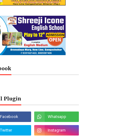
book
l Plugin