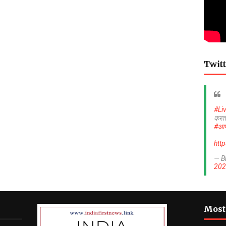
Twitt
#Li
करत
#आप
htt
— B
202
Most