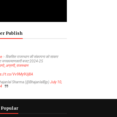
er Publish
ve
:- विकसित राजस्थान की संकल्पना को साकार
ा जनकल्याणकारी बजट 2024-25
णो_अग्रणी_राजस्थान
ps://t.co/Vv9My9Uj8A
hajanlal Sharma (@BhajanlalBjp)
July 10,
4
 Popular