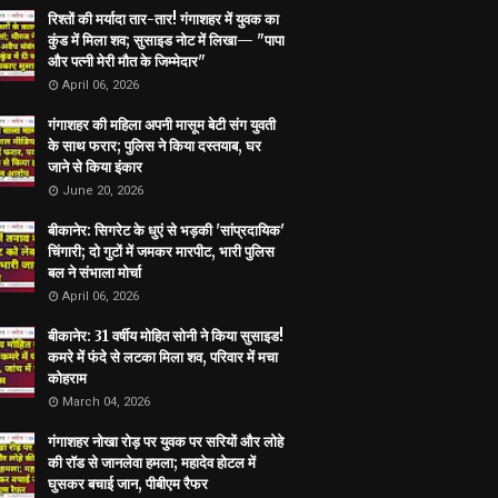
रिश्तों की मर्यादा तार-तार! गंगाशहर में युवक का
कुंड में मिला शव; सुसाइड नोट में लिखा— "पापा
और पत्नी मेरी मौत के जिम्मेदार"
April 06, 2026
गंगाशहर की महिला अपनी मासूम बेटी संग युवती
के साथ फरार; पुलिस ने किया दस्तयाब, घर
जाने से किया इंकार
June 20, 2026
बीकानेर: सिगरेट के धुएं से भड़की 'सांप्रदायिक'
चिंगारी; दो गुटों में जमकर मारपीट, भारी पुलिस
बल ने संभाला मोर्चा
April 06, 2026
बीकानेर: 31 वर्षीय मोहित सोनी ने किया सुसाइड!
कमरे में फंदे से लटका मिला शव, परिवार में मचा
कोहराम
March 04, 2026
गंगाशहर नोखा रोड़ पर युवक पर सरियों और लोहे
की रॉड से जानलेवा हमला; महादेव होटल में
घुसकर बचाई जान, पीबीएम रैफर