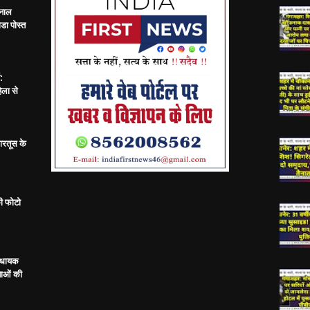
 नाल
डा पोस्त
:
िला से
ारतूस के
ी फोटो
विधायक
ताओं की