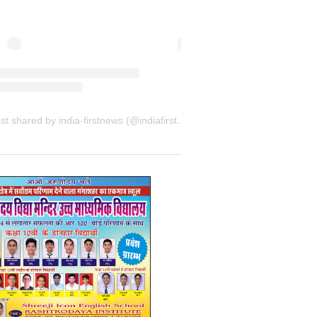
A post shared by india-firstnews (@indiafirstnewsbkn)