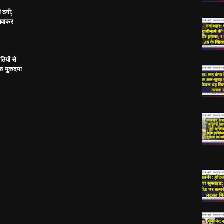
ी ठगी;
बनवाकर
ठियों से
ाफ मुकदमा