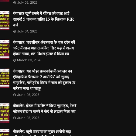
July 03, 2026
गंगाशहर खूनी हमले में रंजिश की वजह आई
सामने! 5 नामजद सहित 15 के खिलाफ FIR
दर्ज
July 04, 2026
गंगाशहर: घड़सीसर अंडरपास के पास ट्रेन की
चपेट में आया अज्ञात व्यक्ति; सिर धड़ से अलग
होकर गायब, क्षत-विक्षत हालत में मिला शव
March 03, 2026
गंगाशहर: यश ओझा हत्याकांड में अदालत का
ऐतिहासिक फैसला: 2 आरोपियों को सुनाई
उम्रकैद; गर्लफ्रेंड विवाद में चाय की दुकान पर
सरेराह मारा था चाकू
June 06, 2026
बीकानेर: होटल में व्यक्ति ने किया सुसाइड; रेलवे
स्टेशन रोड पर कमरे में फंदे से लटका मिला शव
June 05, 2026
बीकानेर: खूनी वारदात का मुख्य आरोपी चढ़ा