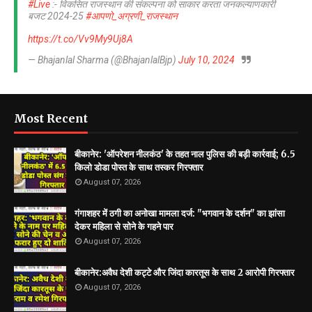
#Live
:- विकसित राजस्थान की संकल्पना को साकार करता जनकल्याणकारी
बजट 2024-25
#आपणो_अग्रणी_राजस्थान
https://t.co/Vv9My9Uj8A
— Bhajanlal Sharma (@BhajanlalBjp)
July 10, 2024
Most Recent
बीकानेर: 'ऑपरेशन नीलकंठ' के तहत नाल पुलिस की बड़ी कार्रवाई; 6.5
किलो डोडा पोस्त के साथ तस्कर गिरफ्तार
August 07, 2026
गंगाशहर में ठगी का अनोखा मामला दर्ज: "भगवान के दर्शन" का झांसा
देकर महिला से सोने के गहने पार
August 07, 2026
बीकानेर:अवैध देशी कट्टे और जिंदा कारतूस के साथ 2 आरोपी गिरफ्तार
August 07, 2026