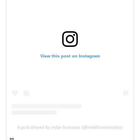
View this post on Instagram
A post shared by india-firstnews (@indiafirstnewsbkn)