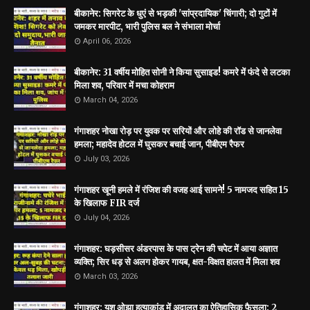
बीकानेर: सिगरेट के धुएं से भड़की 'सांप्रदायिक' चिंगारी; दो गुटों में
जमकर मारपीट, भारी पुलिस बल ने संभाला मोर्चा
April 06, 2026
बीकानेर: 31 वर्षीय मोहित सोनी ने किया सुसाइड! कमरे में फंदे से लटका
मिला शव, परिवार में मचा कोहराम
March 04, 2026
गंगाशहर नोखा रोड़ पर युवक पर सरियों और लोहे की रॉड से जानलेवा
हमला; महादेव होटल में घुसकर बचाई जान, पीबीएम रैफर
July 03, 2026
गंगाशहर खूनी हमले में रंजिश की वजह आई सामने! 5 नामजद सहित 15
के खिलाफ FIR दर्ज
July 04, 2026
गंगाशहर: घड़सीसर अंडरपास के पास ट्रेन की चपेट में आया अज्ञात
व्यक्ति; सिर धड़ से अलग होकर गायब, क्षत-विक्षत हालत में मिला शव
March 03, 2026
गंगाशहर: यश ओझा हत्याकांड में अदालत का ऐतिहासिक फैसला: 2