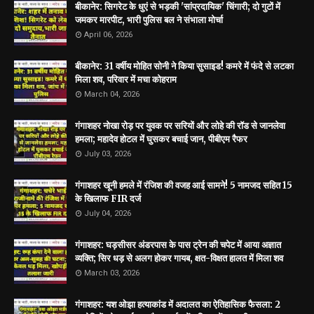
बीकानेर: सिगरेट के धुएं से भड़की 'सांप्रदायिक' चिंगारी; दो गुटों में
जमकर मारपीट, भारी पुलिस बल ने संभाला मोर्चा
April 06, 2026
बीकानेर: 31 वर्षीय मोहित सोनी ने किया सुसाइड! कमरे में फंदे से लटका
मिला शव, परिवार में मचा कोहराम
March 04, 2026
गंगाशहर नोखा रोड़ पर युवक पर सरियों और लोहे की रॉड से जानलेवा
हमला; महादेव होटल में घुसकर बचाई जान, पीबीएम रैफर
July 03, 2026
गंगाशहर खूनी हमले में रंजिश की वजह आई सामने! 5 नामजद सहित 15
के खिलाफ FIR दर्ज
July 04, 2026
गंगाशहर: घड़सीसर अंडरपास के पास ट्रेन की चपेट में आया अज्ञात
व्यक्ति; सिर धड़ से अलग होकर गायब, क्षत-विक्षत हालत में मिला शव
March 03, 2026
गंगाशहर: यश ओझा हत्याकांड में अदालत का ऐतिहासिक फैसला: 2