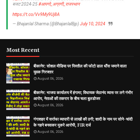
बजट 2024-25
#आपणो_अग्रणी_राजस्थान
https://t.co/Vv9My9Uj8A
— Bhajanlal Sharma (@BhajanlalBjp)
July 10, 2024
Most Recent
बीकानेर: सोशल मीडिया पर पिस्तौल की फोटो डाल धौंस जमाने वाला
युवक गिरफ्तार
August 06, 2026
बीकानेर: भाजपा कार्यालय में हंगामा; विधायक जेठानंद व्यास पर लगे गंभीर
आरोप, नेताओं की तकरार के बीच चला बुलडोजर
August 06, 2026
गंगाशहर में सर्राफा व्यापारी से लाखों की ठगी; शादी के नाम पर सोने-चांदी
के गहने बनवाकर मुकरे आरोपी, FIR दर्ज
August 06, 2026