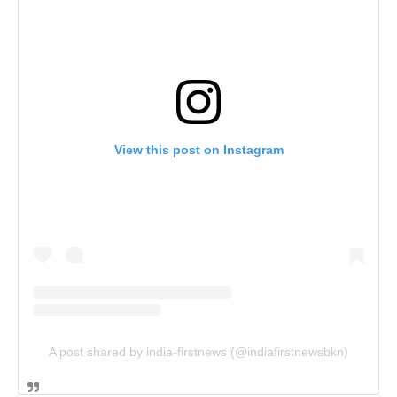
View this post on Instagram
A post shared by india-firstnews (@indiafirstnewsbkn)