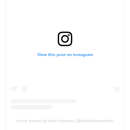
View this post on Instagram
A post shared by india-firstnews (@indiafirstnewsbkn)