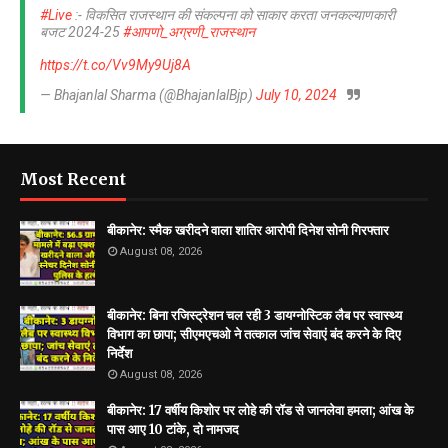
#Live
:- विकसित राजस्थान की संकल्पना को साकार करता जनकल्याणकारी
बजट 2024-25
#आपणो_अग्रणी_राजस्थान
https://t.co/Vv9My9Uj8A
— Bhajanlal Sharma (@BhajanlalBjp)
July 10, 2024
Most Recent
बीकानेर: स्मैक खरीदने वाला शातिर आरोपी दिनेश सोनी गिरफ्तार
August 08, 2026
बीकानेर: बिना रजिस्ट्रेशन चल रही 3 डायग्नोस्टिक लैब पर स्वास्थ्य
विभाग का छापा; सीएमएचओ ने तत्काल जांच सेवाएं बंद करने के दिए
निर्देश
August 08, 2026
बीकानेर: 17 वर्षीय किशोर पर लोहे की रॉड से जानलेवा हमला; आंख के
पास आए 10 टांके, दो नामजद