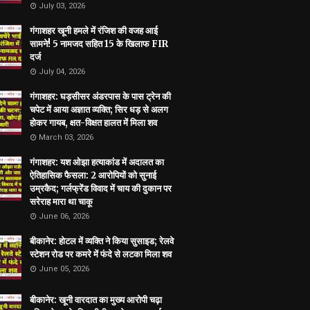
July 03, 2026
गंगाशहर खूनी हमले में रंजिश की वजह आई
सामने! 5 नामजद सहित 15 के खिलाफ FIR
दर्ज
July 04, 2026
गंगाशहर: घड़सीसर अंडरपास के पास ट्रेन की
चपेट में आया अज्ञात व्यक्ति; सिर धड़ से अलग
होकर गायब, क्षत-विक्षत हालत में मिला शव
March 03, 2026
गंगाशहर: यश ओझा हत्याकांड में अदालत का
ऐतिहासिक फैसला: 2 आरोपियों को सुनाई
उम्रकैद; गर्लफ्रेंड विवाद में चाय की दुकान पर
सरेराह मारा था चाकू
June 06, 2026
बीकानेर: होटल में व्यक्ति ने किया सुसाइड; रेलवे
स्टेशन रोड पर कमरे में फंदे से लटका मिला शव
June 05, 2026
बीकानेर: खूनी वारदात का मुख्य आरोपी चढ़ा