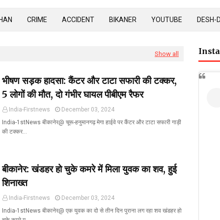
HAN
CRIME
ACCIDENT
BIKANER
YOUTUBE
DESH-
Inst
Show all
भीषण सड़क हादसा: कैंटर और टाटा सफारी की टक्कर,
5 लोगों की मौत, दो गंभीर घायल पीबीएम रैफर
India-Firstnews
December 03, 2024
India-1stNews बीकानेर@ चूरू-हनुमानगढ़ मेगा हाईवे पर कैंटर और टाटा सफारी गाड़ी
की टक्कर…
बीकानेर: खंडहर हो चुके कमरे में मिला युवक का शव, हुई
शिनाख्त
India-Firstnews
December 03, 2024
India-1stNews बीकानेर@ एक युवक का दो से तीन दिन पुराना लग रहा शव खंडहर हो