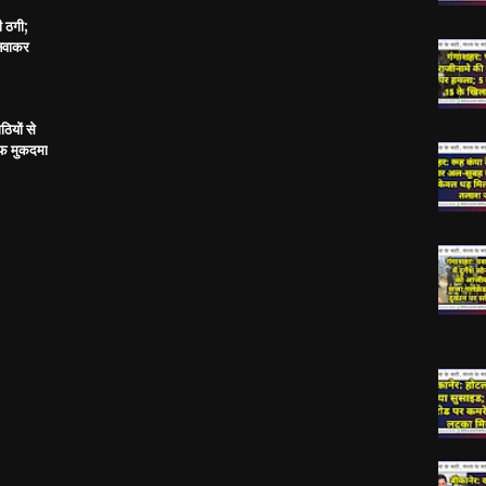
ी ठगी;
बनवाकर
ठियों से
ाफ मुकदमा