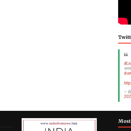
Twitt
#Li
करत
#आप
htt
— B
202
Most