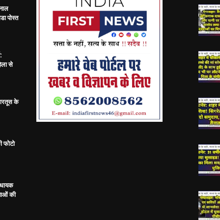
 नाल
डा पोस्त
:
िला से
ारतूस के
ी फोटो
विधायक
ताओं की