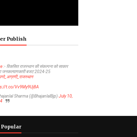
er Publish
ve
:- विकसित राजस्थान की संकल्पना को साकार
ा जनकल्याणकारी बजट 2024-25
णो_अग्रणी_राजस्थान
ps://t.co/Vv9My9Uj8A
hajanlal Sharma (@BhajanlalBjp)
July 10,
4
 Popular