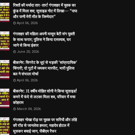
रिश्तों की मर्यादा तार-तार! गंगाशहर में युवक का
कुंड में मिला शव; सुसाइड नोट में लिखा— "पापा
और पत्नी मेरी मौत के जिम्मेदार"
April 06, 2026
गंगाशहर की महिला अपनी मासूम बेटी संग युवती
के साथ फरार; पुलिस ने किया दस्तयाब, घर
जाने से किया इंकार
June 20, 2026
बीकानेर: सिगरेट के धुएं से भड़की 'सांप्रदायिक'
चिंगारी; दो गुटों में जमकर मारपीट, भारी पुलिस
बल ने संभाला मोर्चा
April 06, 2026
बीकानेर: 31 वर्षीय मोहित सोनी ने किया सुसाइड!
कमरे में फंदे से लटका मिला शव, परिवार में मचा
कोहराम
March 04, 2026
गंगाशहर नोखा रोड़ पर युवक पर सरियों और लोहे
की रॉड से जानलेवा हमला; महादेव होटल में
घुसकर बचाई जान, पीबीएम रैफर