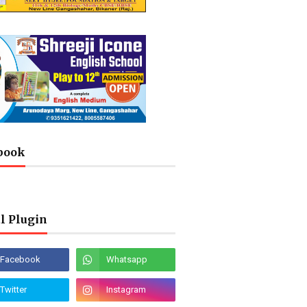
book
l Plugin