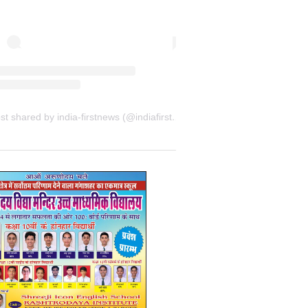
A post shared by india-firstnews (@indiafirstnewsbkn)