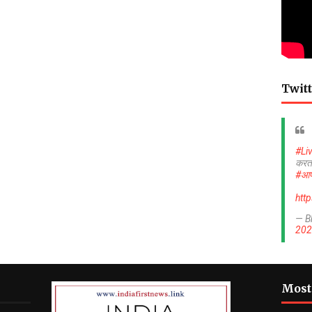
Twitt
#Li
करत
#आप
htt
— B
202
Most