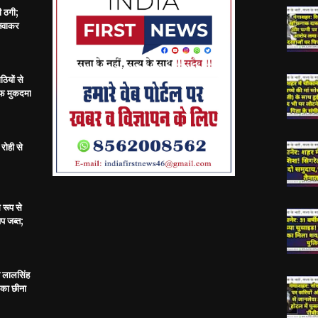
ी ठगी;
बनवाकर
ठियों से
ाफ मुकदमा
रोही से
 रूप से
प जब्त;
य लालसिंह
 का छीना