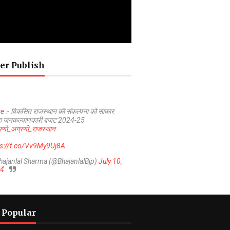
er Publish
ve
:- विकसित राजस्थान की संकल्पना को साकार
ा जनकल्याणकारी बजट 2024-25
णो_अग्रणी_राजस्थान
ps://t.co/Vv9My9Uj8A
hajanlal Sharma (@BhajanlalBjp)
July 10,
4
 Popular