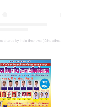
A post shared by india-firstnews (@indiafirstnewsbkn)