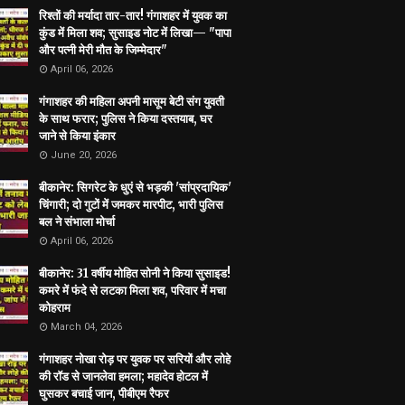
रिश्तों की मर्यादा तार-तार! गंगाशहर में युवक का
कुंड में मिला शव; सुसाइड नोट में लिखा— "पापा
और पत्नी मेरी मौत के जिम्मेदार"
April 06, 2026
गंगाशहर की महिला अपनी मासूम बेटी संग युवती
के साथ फरार; पुलिस ने किया दस्तयाब, घर
जाने से किया इंकार
June 20, 2026
बीकानेर: सिगरेट के धुएं से भड़की 'सांप्रदायिक'
चिंगारी; दो गुटों में जमकर मारपीट, भारी पुलिस
बल ने संभाला मोर्चा
April 06, 2026
बीकानेर: 31 वर्षीय मोहित सोनी ने किया सुसाइड!
कमरे में फंदे से लटका मिला शव, परिवार में मचा
कोहराम
March 04, 2026
गंगाशहर नोखा रोड़ पर युवक पर सरियों और लोहे
की रॉड से जानलेवा हमला; महादेव होटल में
घुसकर बचाई जान, पीबीएम रैफर