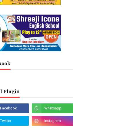
book
l Plugin