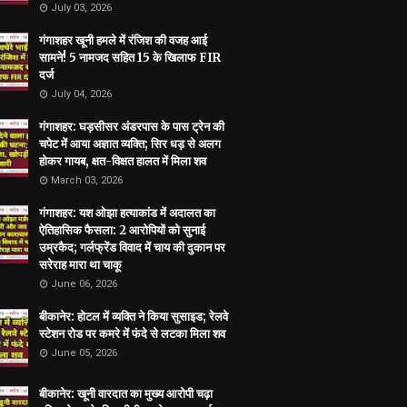
July 03, 2026
गंगाशहर खूनी हमले में रंजिश की वजह आई
सामने! 5 नामजद सहित 15 के खिलाफ FIR
दर्ज
July 04, 2026
गंगाशहर: घड़सीसर अंडरपास के पास ट्रेन की
चपेट में आया अज्ञात व्यक्ति; सिर धड़ से अलग
होकर गायब, क्षत-विक्षत हालत में मिला शव
March 03, 2026
गंगाशहर: यश ओझा हत्याकांड में अदालत का
ऐतिहासिक फैसला: 2 आरोपियों को सुनाई
उम्रकैद; गर्लफ्रेंड विवाद में चाय की दुकान पर
सरेराह मारा था चाकू
June 06, 2026
बीकानेर: होटल में व्यक्ति ने किया सुसाइड; रेलवे
स्टेशन रोड पर कमरे में फंदे से लटका मिला शव
June 05, 2026
बीकानेर: खूनी वारदात का मुख्य आरोपी चढ़ा