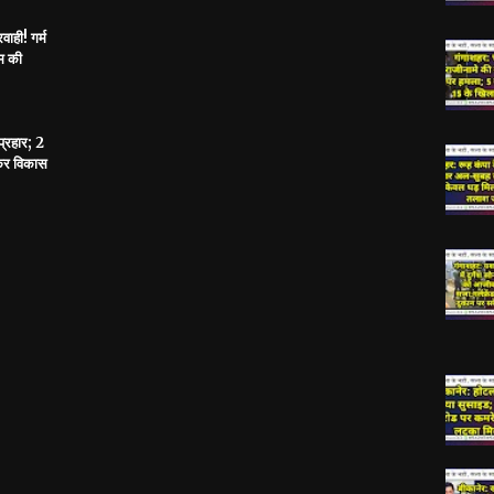
ाही! गर्म
ूम की
्रहार; 2
कर विकास