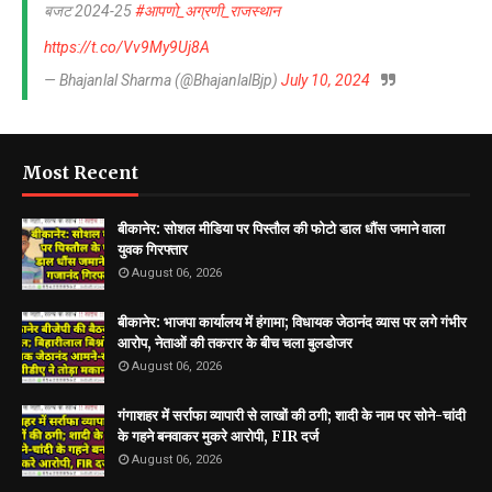
बजट 2024-25
#आपणो_अग्रणी_राजस्थान
https://t.co/Vv9My9Uj8A
— Bhajanlal Sharma (@BhajanlalBjp)
July 10, 2024
Most Recent
बीकानेर: सोशल मीडिया पर पिस्तौल की फोटो डाल धौंस जमाने वाला
युवक गिरफ्तार
August 06, 2026
बीकानेर: भाजपा कार्यालय में हंगामा; विधायक जेठानंद व्यास पर लगे गंभीर
आरोप, नेताओं की तकरार के बीच चला बुलडोजर
August 06, 2026
गंगाशहर में सर्राफा व्यापारी से लाखों की ठगी; शादी के नाम पर सोने-चांदी
के गहने बनवाकर मुकरे आरोपी, FIR दर्ज
August 06, 2026