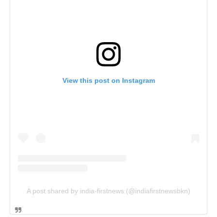
View this post on Instagram
A post shared by india-firstnews (@indiafirstnewsbkn)