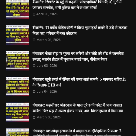
बीकानेर: सिगरेट के धुएं से भड़की 'सांप्रदायिक' चिंगारी; दो गुटों में
जमकर मारपीट, भारी पुलिस बल ने संभाला मोर्चा
April 06, 2026
बीकानेर: 31 वर्षीय मोहित सोनी ने किया सुसाइड! कमरे में फंदे से लटका
मिला शव, परिवार में मचा कोहराम
March 04, 2026
गंगाशहर नोखा रोड़ पर युवक पर सरियों और लोहे की रॉड से जानलेवा
हमला; महादेव होटल में घुसकर बचाई जान, पीबीएम रैफर
July 03, 2026
गंगाशहर खूनी हमले में रंजिश की वजह आई सामने! 5 नामजद सहित 15
के खिलाफ FIR दर्ज
July 04, 2026
गंगाशहर: घड़सीसर अंडरपास के पास ट्रेन की चपेट में आया अज्ञात
व्यक्ति; सिर धड़ से अलग होकर गायब, क्षत-विक्षत हालत में मिला शव
March 03, 2026
गंगाशहर: यश ओझा हत्याकांड में अदालत का ऐतिहासिक फैसला: 2