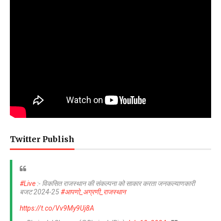
Twitter Publish
#Live
:- विकसित राजस्थान की संकल्पना को साकार करता जनकल्याणकारी
बजट 2024-25
#आपणो_अग्रणी_राजस्थान
https://t.co/Vv9My9Uj8A