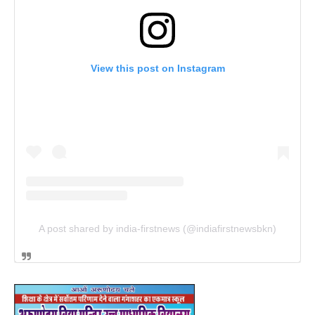
View this post on Instagram
A post shared by india-firstnews (@indiafirstnewsbkn)