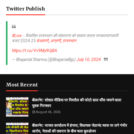
Twitter Publish
#Live
:- विकसित राजस्थान की संकल्पना को साकार करता जनकल्याणकारी
बजट 2024-25
#आपणो_अग्रणी_राजस्थान
https://t.co/Vv9My9Uj8A
— Bhajanlal Sharma (@BhajanlalBjp)
July 10, 2024
Most Recent
बीकानेर: सोशल मीडिया पर पिस्तौल की फोटो डाल धौंस जमाने वाला
युवक गिरफ्तार
August 06, 2026
बीकानेर: भाजपा कार्यालय में हंगामा; विधायक जेठानंद व्यास पर लगे गंभीर
आरोप, नेताओं की तकरार के बीच चला बुलडोजर