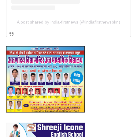
A post shared by india-firstnews (@indiafirstnewsbkn)