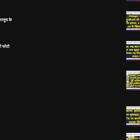
ारतूस के
ी फोटो