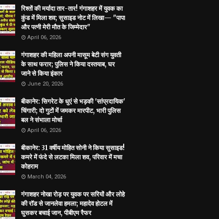
रिश्तों की मर्यादा तार-तार! गंगाशहर में युवक का
कुंड में मिला शव; सुसाइड नोट में लिखा— "पापा
और पत्नी मेरी मौत के जिम्मेदार"
April 06, 2026
गंगाशहर की महिला अपनी मासूम बेटी संग युवती
के साथ फरार; पुलिस ने किया दस्तयाब, घर
जाने से किया इंकार
June 20, 2026
बीकानेर: सिगरेट के धुएं से भड़की 'सांप्रदायिक'
चिंगारी; दो गुटों में जमकर मारपीट, भारी पुलिस
बल ने संभाला मोर्चा
April 06, 2026
बीकानेर: 31 वर्षीय मोहित सोनी ने किया सुसाइड!
कमरे में फंदे से लटका मिला शव, परिवार में मचा
कोहराम
March 04, 2026
गंगाशहर नोखा रोड़ पर युवक पर सरियों और लोहे
की रॉड से जानलेवा हमला; महादेव होटल में
घुसकर बचाई जान, पीबीएम रैफर