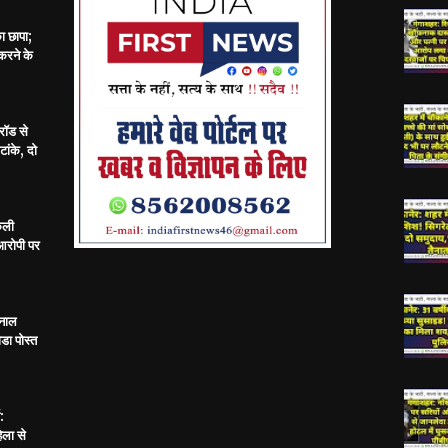
का छापा;
करने के
रॉड से
ांके, दो
केली
 आरोपी पर
 नाल
डा पोस्त
:
िला से