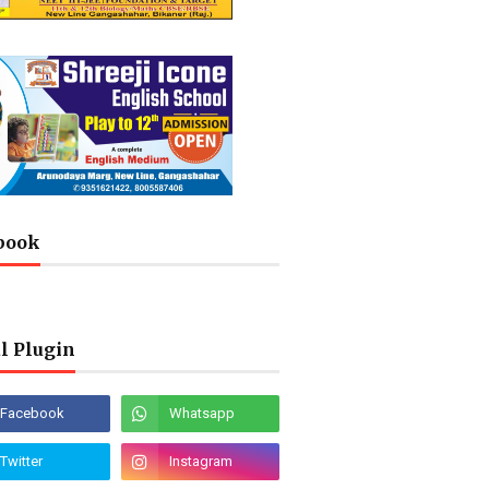
book
l Plugin