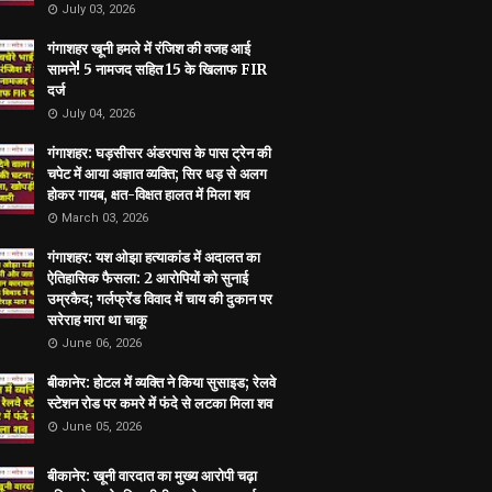
July 03, 2026
गंगाशहर खूनी हमले में रंजिश की वजह आई
सामने! 5 नामजद सहित 15 के खिलाफ FIR
दर्ज
July 04, 2026
गंगाशहर: घड़सीसर अंडरपास के पास ट्रेन की
चपेट में आया अज्ञात व्यक्ति; सिर धड़ से अलग
होकर गायब, क्षत-विक्षत हालत में मिला शव
March 03, 2026
गंगाशहर: यश ओझा हत्याकांड में अदालत का
ऐतिहासिक फैसला: 2 आरोपियों को सुनाई
उम्रकैद; गर्लफ्रेंड विवाद में चाय की दुकान पर
सरेराह मारा था चाकू
June 06, 2026
बीकानेर: होटल में व्यक्ति ने किया सुसाइड; रेलवे
स्टेशन रोड पर कमरे में फंदे से लटका मिला शव
June 05, 2026
बीकानेर: खूनी वारदात का मुख्य आरोपी चढ़ा