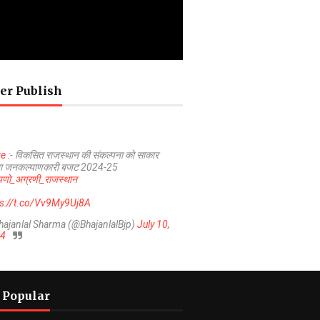
er Publish
ve
:- विकसित राजस्थान की संकल्पना को साकार
ा जनकल्याणकारी बजट 2024-25
णो_अग्रणी_राजस्थान
ps://t.co/Vv9My9Uj8A
hajanlal Sharma (@BhajanlalBjp)
July 10,
4
 Popular