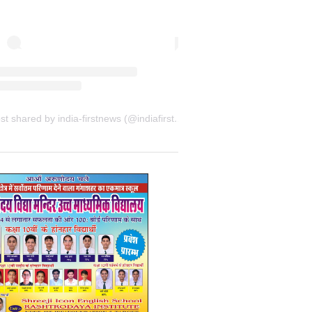
A post shared by india-firstnews (@indiafirstnewsbkn)