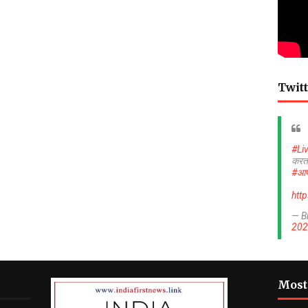
Twitt
#Li
करत
#आप
htt
— B
202
Most