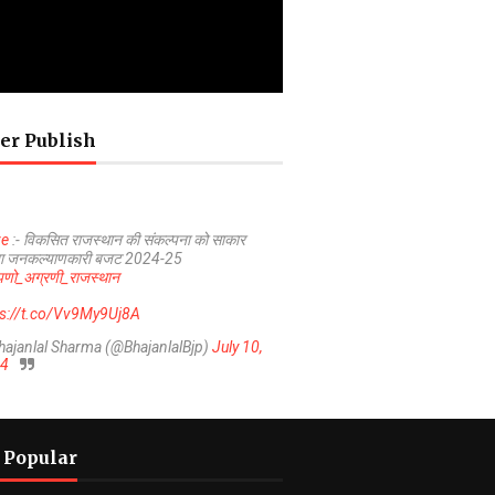
er Publish
ve
:- विकसित राजस्थान की संकल्पना को साकार
ा जनकल्याणकारी बजट 2024-25
णो_अग्रणी_राजस्थान
ps://t.co/Vv9My9Uj8A
hajanlal Sharma (@BhajanlalBjp)
July 10,
4
 Popular