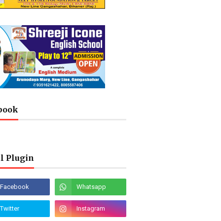
book
l Plugin