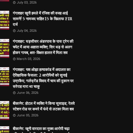
July 03, 2026
गंगाशहर खूनी हमले में रंजिश की वजह आई
सामने! 5 नामजद सहित 15 के खिलाफ FIR
दर्ज
July 04, 2026
गंगाशहर: घड़सीसर अंडरपास के पास ट्रेन की
चपेट में आया अज्ञात व्यक्ति; सिर धड़ से अलग
होकर गायब, क्षत-विक्षत हालत में मिला शव
March 03, 2026
गंगाशहर: यश ओझा हत्याकांड में अदालत का
ऐतिहासिक फैसला: 2 आरोपियों को सुनाई
उम्रकैद; गर्लफ्रेंड विवाद में चाय की दुकान पर
सरेराह मारा था चाकू
June 06, 2026
बीकानेर: होटल में व्यक्ति ने किया सुसाइड; रेलवे
स्टेशन रोड पर कमरे में फंदे से लटका मिला शव
June 05, 2026
बीकानेर: खूनी वारदात का मुख्य आरोपी चढ़ा