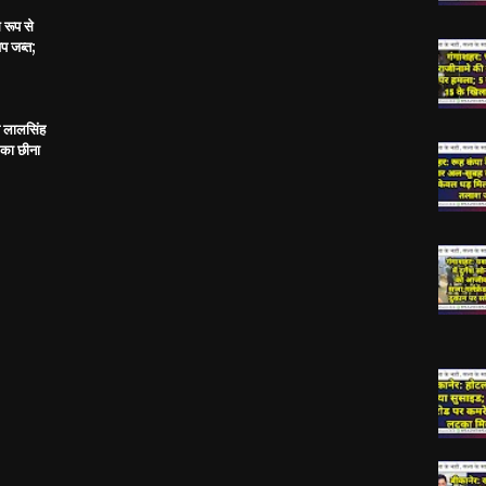
 रूप से
प जब्त;
य लालसिंह
 का छीना