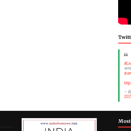
Twitt
#Li
करत
#आप
htt
— B
202
Most