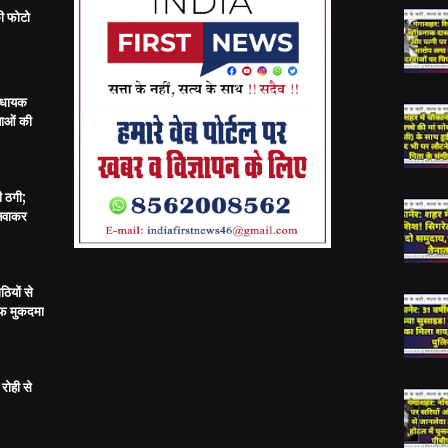
ी फोटो
विधायक
ताओं की
ी ठगी;
बनवाकर
ठियों से
ाफ मुकदमा
रोही से