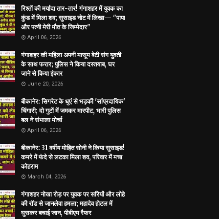
रिश्तों की मर्यादा तार-तार! गंगाशहर में युवक का
कुंड में मिला शव; सुसाइड नोट में लिखा— "पापा
और पत्नी मेरी मौत के जिम्मेदार"
April 06, 2026
गंगाशहर की महिला अपनी मासूम बेटी संग युवती
के साथ फरार; पुलिस ने किया दस्तयाब, घर
जाने से किया इंकार
June 20, 2026
बीकानेर: सिगरेट के धुएं से भड़की 'सांप्रदायिक'
चिंगारी; दो गुटों में जमकर मारपीट, भारी पुलिस
बल ने संभाला मोर्चा
April 06, 2026
बीकानेर: 31 वर्षीय मोहित सोनी ने किया सुसाइड!
कमरे में फंदे से लटका मिला शव, परिवार में मचा
कोहराम
March 04, 2026
गंगाशहर नोखा रोड़ पर युवक पर सरियों और लोहे
की रॉड से जानलेवा हमला; महादेव होटल में
घुसकर बचाई जान, पीबीएम रैफर