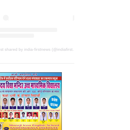
A post shared by india-firstnews (@indiafirstnewsbkn)