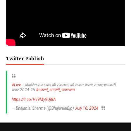
Twitter Publish
#Live
:- विकसित राजस्थान की संकल्पना को साकार करता जनकल्याणकारी
बजट 2024-25
#आपणो_अग्रणी_राजस्थान
https://t.co/Vv9My9Uj8A
— Bhajanlal Sharma (@BhajanlalBjp)
July 10, 2024