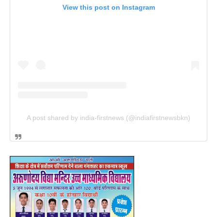
View this post on Instagram
A post shared by india-firstnews (@indiafirstnewsbkn)