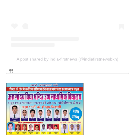
A post shared by india-firstnews (@indiafirstnewsbkn)