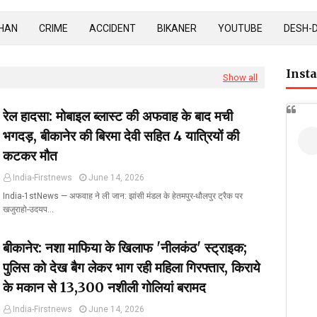
HAN
CRIME
ACCIDENT
BIKANER
YOUTUBE
DESH-
Inst
Show all
रेल हादसा: मोबाइल ब्लास्ट की अफवाह के बाद मची
भगदड़, बीकानेर की बिरमा देवी सहित 4 यात्रियों की
कटकर मौत
India-Firstnews
June 14, 2026
India-1stNews ​— अफवाह ने ली जान: झांसी मंडल के हेतमपुर-धौलपुर ट्रैक पर
खजुराहो-उदयप…
बीकानेर: नशा माफिया के खिलाफ 'नीलकंठ' स्ट्राइक;
पुलिस को देख बैग लेकर भाग रही महिला गिरफ्तार, किराये
के मकान से 13,300 नशीली गोलियां बरामद
India-Firstnews
June 14, 2026