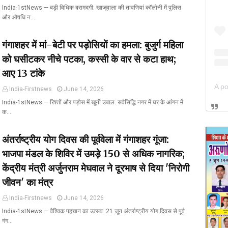
India-1stNews ​— बड़ी विधिक बरामदगी: खाजूवाला की तावणियां कॉलोनी में पुलिस
और औषधि न…
गंगाशहर में मां-बेटी पर पड़ोसियों का हमला: बुजुर्ग महिला
को घसीटकर नीचे पटका, कस्सी के वार से कटा हाथ;
आए 13 टांके
India-Firstnews
June 14, 2026
India-1stNews ​— रिश्तों और पड़ोस में खूनी उबाल: सर्वसिद्धि नगर में घर के आंगन में
क…
अंतर्राष्ट्रीय योग दिवस की पूर्ववेला में गंगाशहर गूंजा:
भाजपा मंडल के शिविर में उमड़े 150 से अधिक नागरिक;
केंद्रीय मंत्री अर्जुनराम मेघवाल ने दूरभाष से दिया 'निरोगी
जीवन' का मंत्र
India-Firstnews
June 14, 2026
India-1stNews ​— वैश्विक पहचान का उत्सव: 21 जून अंतर्राष्ट्रीय योग दिवस से पूर्व
गंग…