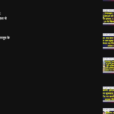
:
िला से
ारतूस के