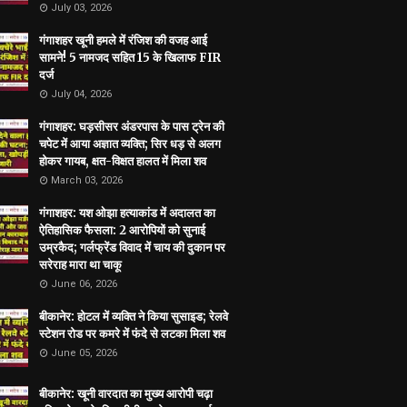
July 03, 2026
गंगाशहर खूनी हमले में रंजिश की वजह आई
सामने! 5 नामजद सहित 15 के खिलाफ FIR
दर्ज
July 04, 2026
गंगाशहर: घड़सीसर अंडरपास के पास ट्रेन की
चपेट में आया अज्ञात व्यक्ति; सिर धड़ से अलग
होकर गायब, क्षत-विक्षत हालत में मिला शव
March 03, 2026
गंगाशहर: यश ओझा हत्याकांड में अदालत का
ऐतिहासिक फैसला: 2 आरोपियों को सुनाई
उम्रकैद; गर्लफ्रेंड विवाद में चाय की दुकान पर
सरेराह मारा था चाकू
June 06, 2026
बीकानेर: होटल में व्यक्ति ने किया सुसाइड; रेलवे
स्टेशन रोड पर कमरे में फंदे से लटका मिला शव
June 05, 2026
बीकानेर: खूनी वारदात का मुख्य आरोपी चढ़ा