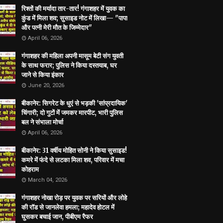
रिश्तों की मर्यादा तार-तार! गंगाशहर में युवक का
कुंड में मिला शव; सुसाइड नोट में लिखा— "पापा
और पत्नी मेरी मौत के जिम्मेदार"
April 06, 2026
गंगाशहर की महिला अपनी मासूम बेटी संग युवती
के साथ फरार; पुलिस ने किया दस्तयाब, घर
जाने से किया इंकार
June 20, 2026
बीकानेर: सिगरेट के धुएं से भड़की 'सांप्रदायिक'
चिंगारी; दो गुटों में जमकर मारपीट, भारी पुलिस
बल ने संभाला मोर्चा
April 06, 2026
बीकानेर: 31 वर्षीय मोहित सोनी ने किया सुसाइड!
कमरे में फंदे से लटका मिला शव, परिवार में मचा
कोहराम
March 04, 2026
गंगाशहर नोखा रोड़ पर युवक पर सरियों और लोहे
की रॉड से जानलेवा हमला; महादेव होटल में
घुसकर बचाई जान, पीबीएम रैफर