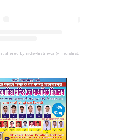
A post shared by india-firstnews (@indiafirstnewsbkn)