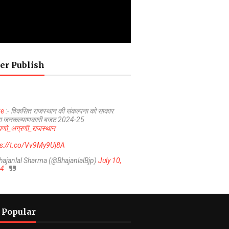
er Publish
ve
:- विकसित राजस्थान की संकल्पना को साकार
ा जनकल्याणकारी बजट 2024-25
णो_अग्रणी_राजस्थान
ps://t.co/Vv9My9Uj8A
hajanlal Sharma (@BhajanlalBjp)
July 10,
4
 Popular