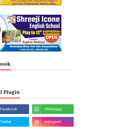
book
l Plugin