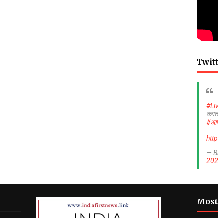
Twitt
#Li
करत
#आप
htt
— B
202
Most