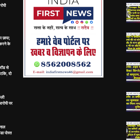
रोपी
का छापा;
करने के
रॉड से
ांके, दो
केली
 आरोपी पर
 नाल
डा पोस्त