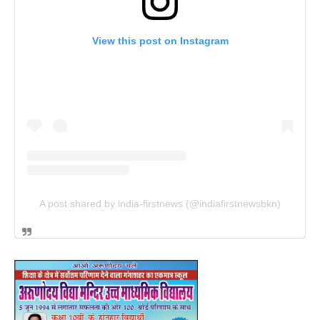
View this post on Instagram
A post shared by india-firstnews (@indiafirstnewsbkn)