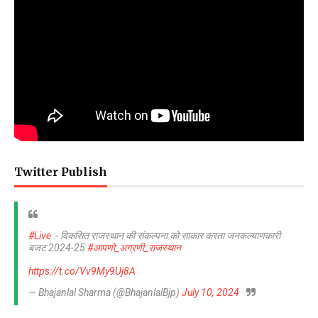
Twitter Publish
#Live
:- विकसित राजस्थान की संकल्पना को साकार करता जनकल्याणकारी
बजट 2024-25
#आपणो_अग्रणी_राजस्थान
https://t.co/Vv9My9Uj8A
— Bhajanlal Sharma (@BhajanlalBjp)
July 10, 2024