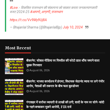
#Live
:- विकसित राजस्थान की संकल्पना को साकार करता जनकल्याणकारी
बजट 2024-25
#आपणो_अग्रणी_राजस्थान
https://t.co/Vv9My9Uj8A
— Bhajanlal Sharma (@BhajanlalBjp)
July 10, 2024
Most Recent
बीकानेर: सोशल मीडिया पर पिस्तौल की फोटो डाल धौंस जमाने वाला
युवक गिरफ्तार
August 06, 2026
बीकानेर: भाजपा कार्यालय में हंगामा; विधायक जेठानंद व्यास पर लगे गंभीर
आरोप, नेताओं की तकरार के बीच चला बुलडोजर
August 06, 2026
गंगाशहर में सर्राफा व्यापारी से लाखों की ठगी; शादी के नाम पर सोने-चांदी
के गहने बनवाकर मुकरे आरोपी, FIR दर्ज