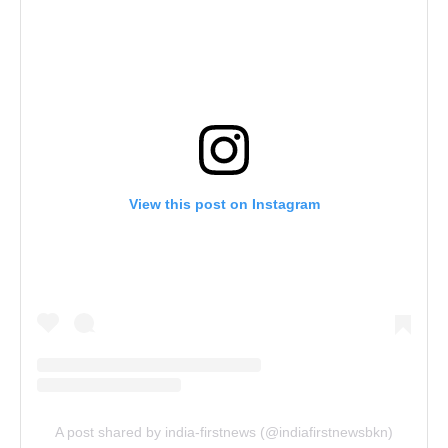
View this post on Instagram
A post shared by india-firstnews (@indiafirstnewsbkn)