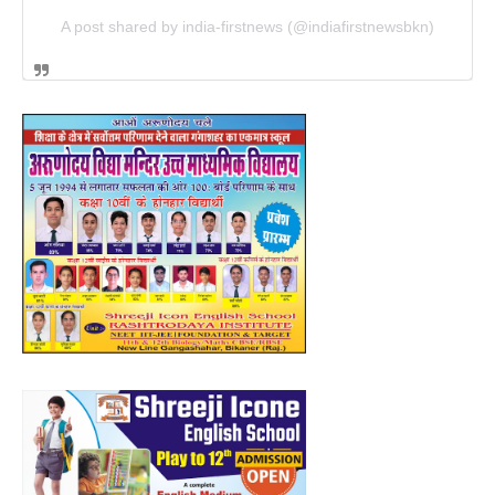
A post shared by india-firstnews (@indiafirstnewsbkn)