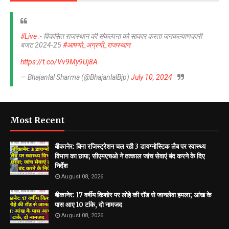
#Live
:- विकसित राजस्थान की संकल्पना को साकार करता जनकल्याणकारी
बजट 2024-25
#आपणो_अग्रणी_राजस्थान
https://t.co/Vv9My9Uj8A
— Bhajanlal Sharma (@BhajanlalBjp)
July 10, 2024
Most Recent
बीकानेर: बिना रजिस्ट्रेशन चल रही 3 डायग्नोस्टिक लैब पर स्वास्थ्य
विभाग का छापा; सीएमएचओ ने तत्काल जांच सेवाएं बंद करने के दिए
निर्देश
August 08, 2026
बीकानेर: 17 वर्षीय किशोर पर लोहे की रॉड से जानलेवा हमला; आंख के
पास आए 10 टांके, दो नामजद
August 08, 2026