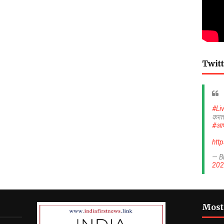
Twitt
#Li
करत
#आप
htt
— B
202
Most