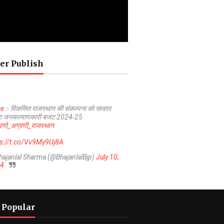
er Publish
ve
:- विकसित राजस्थान की संकल्पना को साकार
ा जनकल्याणकारी बजट 2024-25
णो_अग्रणी_राजस्थान
ps://t.co/Vv9My9Uj8A
hajanlal Sharma (@BhajanlalBjp)
July 10,
4
 Popular