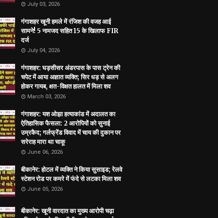
July 03, 2026
गंगाशहर खूनी हमले में रंजिश की वजह आई
सामने! 5 नामजद सहित 15 के खिलाफ FIR
दर्ज
July 04, 2026
गंगाशहर: घड़सीसर अंडरपास के पास ट्रेन की
चपेट में आया अज्ञात व्यक्ति; सिर धड़ से अलग
होकर गायब, क्षत-विक्षत हालत में मिला शव
March 03, 2026
गंगाशहर: यश ओझा हत्याकांड में अदालत का
ऐतिहासिक फैसला: 2 आरोपियों को सुनाई
उम्रकैद; गर्लफ्रेंड विवाद में चाय की दुकान पर
सरेराह मारा था चाकू
June 06, 2026
बीकानेर: होटल में व्यक्ति ने किया सुसाइड; रेलवे
स्टेशन रोड पर कमरे में फंदे से लटका मिला शव
June 05, 2026
बीकानेर: खूनी वारदात का मुख्य आरोपी चढ़ा