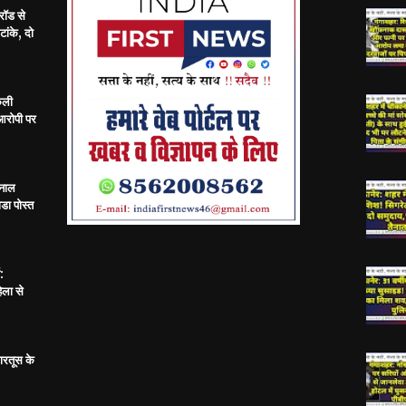
रॉड से
ांके, दो
केली
 आरोपी पर
 नाल
डा पोस्त
:
िला से
ारतूस के