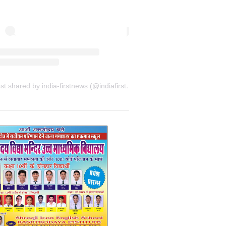
A post shared by india-firstnews (@indiafirstnewsbkn)