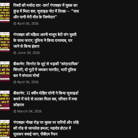
रिश्तों की मर्यादा तार-तार! गंगाशहर में युवक का
कुंड में मिला शव; सुसाइड नोट में लिखा— "पापा
और पत्नी मेरी मौत के जिम्मेदार"
April 06, 2026
गंगाशहर की महिला अपनी मासूम बेटी संग युवती
के साथ फरार; पुलिस ने किया दस्तयाब, घर
जाने से किया इंकार
June 20, 2026
बीकानेर: सिगरेट के धुएं से भड़की 'सांप्रदायिक'
चिंगारी; दो गुटों में जमकर मारपीट, भारी पुलिस
बल ने संभाला मोर्चा
April 06, 2026
बीकानेर: 31 वर्षीय मोहित सोनी ने किया सुसाइड!
कमरे में फंदे से लटका मिला शव, परिवार में मचा
कोहराम
March 04, 2026
गंगाशहर नोखा रोड़ पर युवक पर सरियों और लोहे
की रॉड से जानलेवा हमला; महादेव होटल में
घुसकर बचाई जान, पीबीएम रैफर