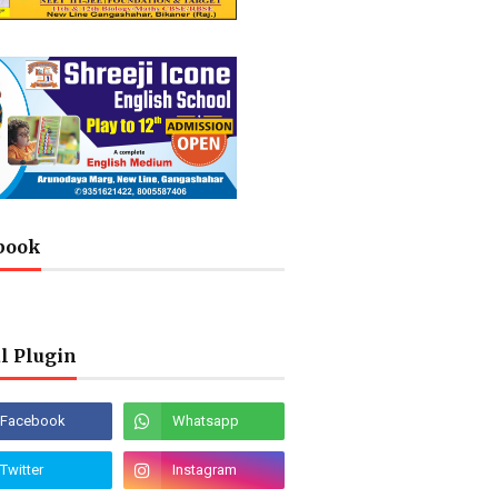
book
l Plugin