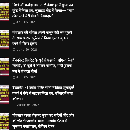
रिश्तों की मर्यादा तार-तार! गंगाशहर में युवक का
कुंड में मिला शव; सुसाइड नोट में लिखा— "पापा
और पत्नी मेरी मौत के जिम्मेदार"
April 06, 2026
गंगाशहर की महिला अपनी मासूम बेटी संग युवती
के साथ फरार; पुलिस ने किया दस्तयाब, घर
जाने से किया इंकार
June 20, 2026
बीकानेर: सिगरेट के धुएं से भड़की 'सांप्रदायिक'
चिंगारी; दो गुटों में जमकर मारपीट, भारी पुलिस
बल ने संभाला मोर्चा
April 06, 2026
बीकानेर: 31 वर्षीय मोहित सोनी ने किया सुसाइड!
कमरे में फंदे से लटका मिला शव, परिवार में मचा
कोहराम
March 04, 2026
गंगाशहर नोखा रोड़ पर युवक पर सरियों और लोहे
की रॉड से जानलेवा हमला; महादेव होटल में
घुसकर बचाई जान, पीबीएम रैफर