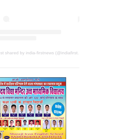
A post shared by india-firstnews (@indiafirstnewsbkn)