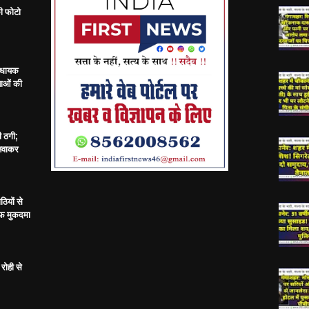
ी फोटो
विधायक
ताओं की
ी ठगी;
बनवाकर
ठियों से
ाफ मुकदमा
रोही से