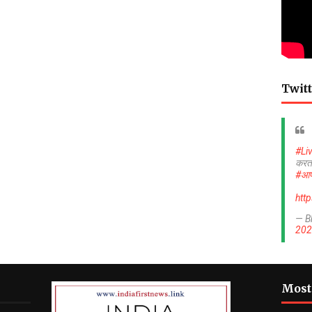
Twitt
#Li
करत
#आप
htt
— B
202
Most