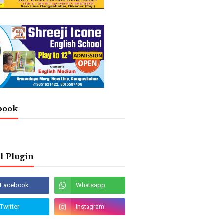
book
l Plugin