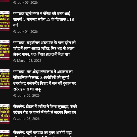
July 03, 2026
गंगाशहर खूनी हमले में रंजिश की वजह आई
सामने! 5 नामजद सहित 15 के खिलाफ FIR
दर्ज
July 04, 2026
गंगाशहर: घड़सीसर अंडरपास के पास ट्रेन की
चपेट में आया अज्ञात व्यक्ति; सिर धड़ से अलग
होकर गायब, क्षत-विक्षत हालत में मिला शव
March 03, 2026
गंगाशहर: यश ओझा हत्याकांड में अदालत का
ऐतिहासिक फैसला: 2 आरोपियों को सुनाई
उम्रकैद; गर्लफ्रेंड विवाद में चाय की दुकान पर
सरेराह मारा था चाकू
June 06, 2026
बीकानेर: होटल में व्यक्ति ने किया सुसाइड; रेलवे
स्टेशन रोड पर कमरे में फंदे से लटका मिला शव
June 05, 2026
बीकानेर: खूनी वारदात का मुख्य आरोपी चढ़ा