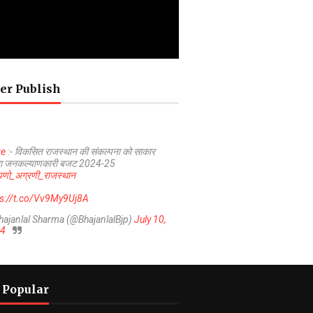
er Publish
ve
:- विकसित राजस्थान की संकल्पना को साकार
ा जनकल्याणकारी बजट 2024-25
णो_अग्रणी_राजस्थान
ps://t.co/Vv9My9Uj8A
hajanlal Sharma (@BhajanlalBjp)
July 10,
4
 Popular