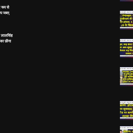
 रूप से
प जब्त;
य लालसिंह
 का छीना